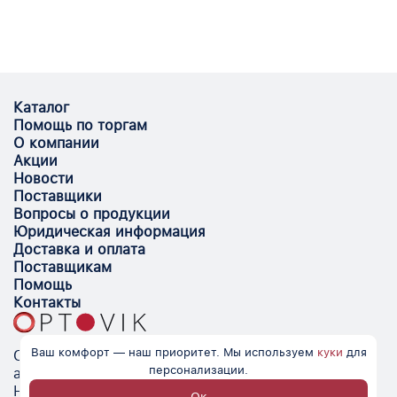
Каталог
Помощь по торгам
О компании
Акции
Новости
Поставщики
Вопросы о продукции
Юридическая информация
Доставка и оплата
Поставщикам
Помощь
Контакты
Ваш комфорт — наш приоритет. Мы используем
куки
для
Optovik.com - электронная площадка для
персонализации.
автоматизации закупок и поиска поставщиков.
Низкие цены, надёжные контрагенты и удобство