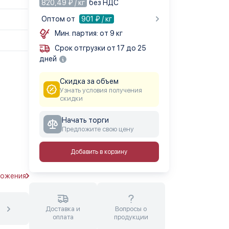
820,49 ₽ / кг
без НДС
Оптом от
901
₽ / кг
Мин. партия: от 9 кг
Срок отгрузки от 17 до 25
дней
Скидка за объем
Узнать условия получения
скидки
Начать торги
Предложите свою цену
Добавить в корзину
ложения
Доставка и
Вопросы о
оплата
продукции