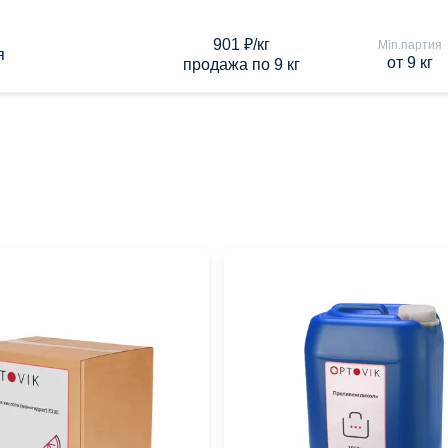
901 ₽/кг
Min.партия
я
от 9 кг
продажа по 9 кг