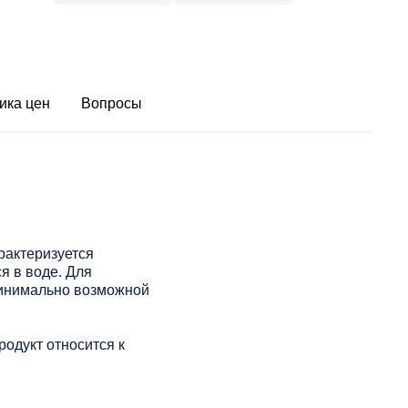
ика цен
Вопросы
рактеризуется
я в воде. Для
минимально возможной
одукт относится к