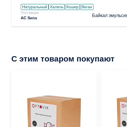
Натуральный
Халяль
Кошер
Веган
Поставщик
Байкал эмульси
AC Sens
С этим товаром покупают