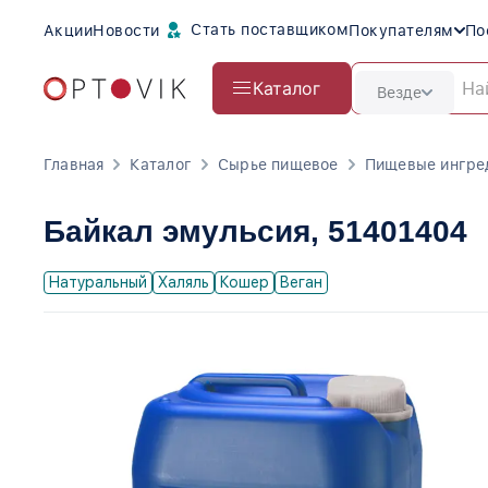
Стать поставщиком
Акции
Новости
Покупателям
По
Каталог
Везде
Главная
Каталог
Сырье пищевое
Пищевые ингре
Байкал эмульсия
, 51401404
Натуральный
Халяль
Кошер
Веган