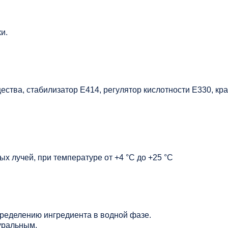
и.
ства, стабилизатор Е414, регулятор кислотности Е330, кра
х лучей, при температуре от +4 °C до +25 °C
ределению ингредиента в водной фазе.
уральным.