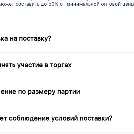
может составить до 50% от минимальной оптовой цены
вка на поставку?
у это ваши с поставщиком взаимные обязательства дру
 конкретной партии конкретного товара (или товаров)
нять участие в торгах
 оговорённый срок.
торгах может любой пользователь сервиса. Как физиче
.
чение по размеру партии
ий по объему нет кроме интереса поставщика к пред
 больше поставщик будет готов уступить.
ует соблюдение условий поставки?