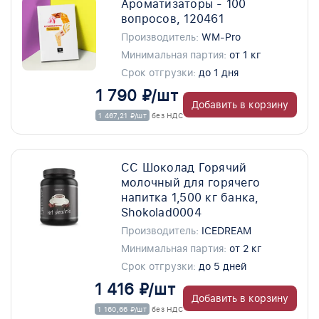
Ароматизаторы - 100
вопросов, 120461
Производитель:
WM-Pro
Минимальная партия:
от 1 кг
Срок отгрузки:
до 1 дня
1 790 ₽/шт
Добавить в корзину
1 467,21 ₽/шт
без НДС
СС Шоколад Горячий
молочный для горячего
напитка 1,500 кг банка,
Shokolad0004
Производитель:
ICEDREAM
Минимальная партия:
от 2 кг
Срок отгрузки:
до 5 дней
1 416 ₽/шт
Добавить в корзину
1 160,66 ₽/шт
без НДС