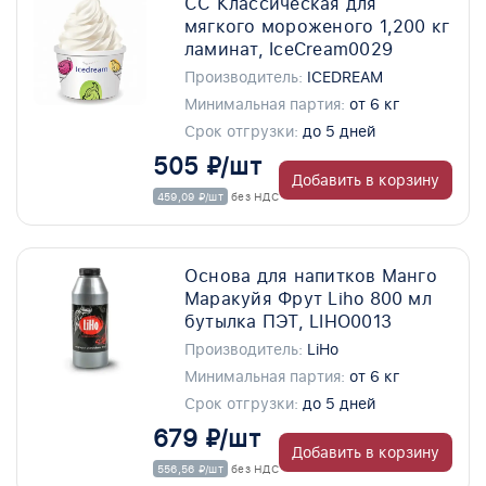
СС Классическая для
мягкого мороженого 1,200 кг
ламинат, IceCream0029
Производитель:
ICEDREAM
Минимальная партия:
от 6 кг
Срок отгрузки:
до 5 дней
505 ₽/шт
Добавить в корзину
459,09 ₽/шт
без НДС
Основа для напитков Манго
Маракуйя Фрут Liho 800 мл
бутылка ПЭТ, LIHO0013
Производитель:
LiHo
Минимальная партия:
от 6 кг
Срок отгрузки:
до 5 дней
679 ₽/шт
Добавить в корзину
556,56 ₽/шт
без НДС