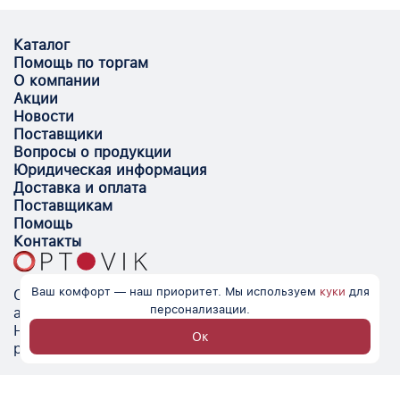
Каталог
Помощь по торгам
О компании
Акции
Новости
Поставщики
Вопросы о продукции
Юридическая информация
Доставка и оплата
Поставщикам
Помощь
Контакты
Ваш комфорт — наш приоритет. Мы используем
куки
для
Optovik.com - электронная площадка для
персонализации.
автоматизации закупок и поиска поставщиков.
Низкие цены, надёжные контрагенты и удобство
Ок
работы.
© Optovik
2026