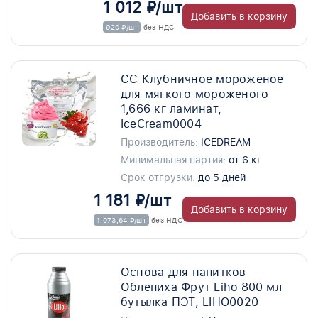
1 012 ₽/шт
Добавить в корзину
920 ₽/шт
без НДС
СС Клубничное мороженое
для мягкого мороженого
1,666 кг ламинат,
IceCream0004
Производитель:
ICEDREAM
Минимальная партия:
от 6 кг
Срок отгрузки:
до 5 дней
1 181 ₽/шт
Добавить в корзину
1 073,64 ₽/шт
без НДС
Основа для напитков
Облепиха Фрут Liho 800 мл
бутылка ПЭТ, LIHO0020