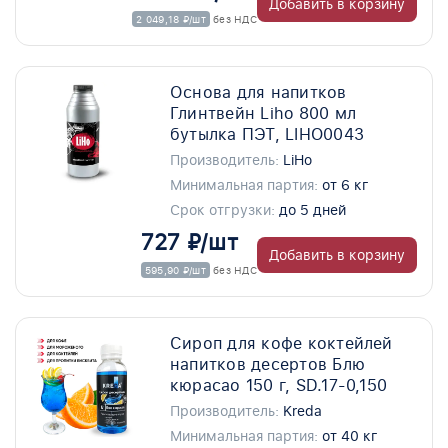
Добавить в корзину
2 049,18 ₽/шт
без НДС
Основа для напитков
Глинтвейн Liho 800 мл
бутылка ПЭТ, LIHO0043
Производитель:
LiHo
Минимальная партия:
от 6 кг
Срок отгрузки:
до 5 дней
727 ₽/шт
Добавить в корзину
595,90 ₽/шт
без НДС
Сироп для кофе коктейлей
напитков десертов Блю
кюрасао 150 г, SD.17-0,150
Производитель:
Kreda
Минимальная партия:
от 40 кг