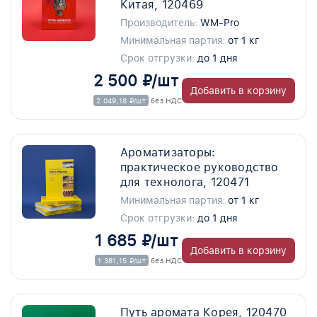
Китая, 120469
Производитель:
WM-Pro
Минимальная партия:
от 1 кг
Срок отгрузки:
до 1 дня
2 500 ₽/шт
Добавить в корзину
2 049,18 ₽/шт
без НДС
Ароматизаторы:
практическое руководство
для технолога, 120471
Минимальная партия:
от 1 кг
Срок отгрузки:
до 1 дня
1 685 ₽/шт
Добавить в корзину
1 381,15 ₽/шт
без НДС
Путь аромата Корея, 120470