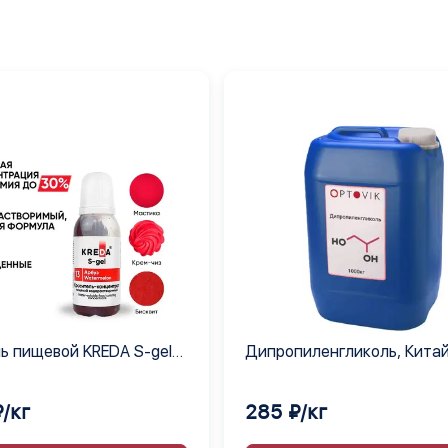
ь пищевой KREDA S-gel
Дипропиленгликоль, Кита
гелевый концентрат, 1 кг
/кг
285 ₽/кг