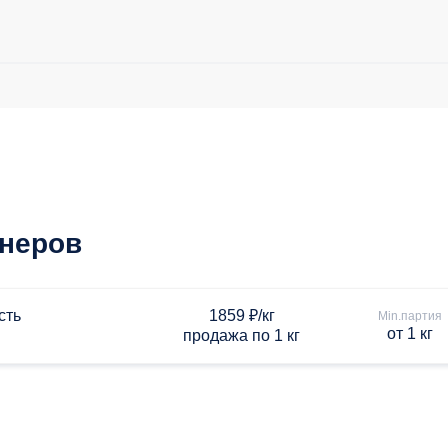
тнеров
сть
1859 ₽/кг
Min.партия
от 1 кг
продажа по 1 кг