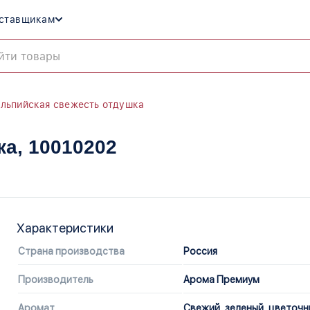
ставщикам
льпийская свежесть отдушка
ка
, 10010202
Характеристики
Страна производства
Россия
Производитель
Арома Премиум
Аромат
Свежий, зеленый, цветоч