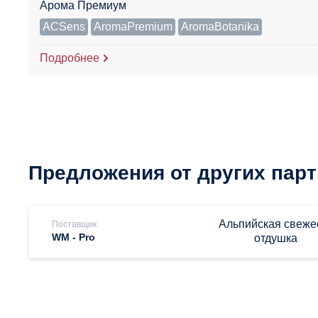
Арома Премиум
ACSens
AromaPremium
AromaBotanika
Подробнее
Предложения от других пар
Альпийская свеже
Поставщик
WM - Pro
отдушка