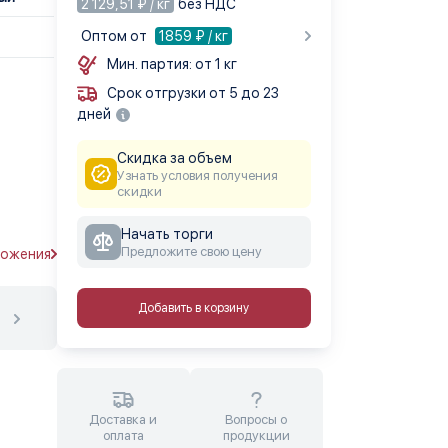
2 129,51 ₽ / кг
без НДС
Оптом от
1859
₽ / кг
Мин. партия: от 1 кг
Срок отгрузки от 5 до 23
дней
Скидка за объем
Узнать условия получения
скидки
Начать торги
Предложите свою цену
ложения
Добавить в корзину
Доставка и
Вопросы о
оплата
продукции