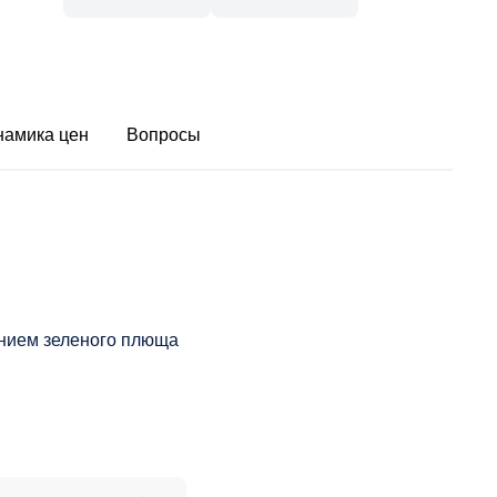
намика цен
Вопросы
ением зеленого плюща