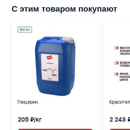
С этим товаром покупают
Веган
Глицерин
Красител
арбуз 13 
205 ₽/кг
2 243 ₽