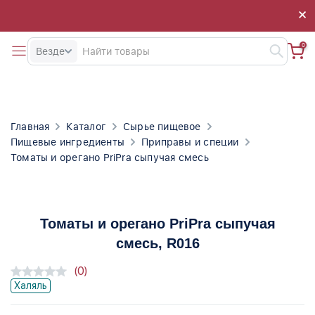
×
×
0
Везде
Главная
Каталог
Сырье пищевое
Пищевые ингредиенты
Приправы и специи
Томаты и орегано PriPra сыпучая смесь
Томаты и орегано PriPra сыпучая
смесь
, R016
(0)
Халяль