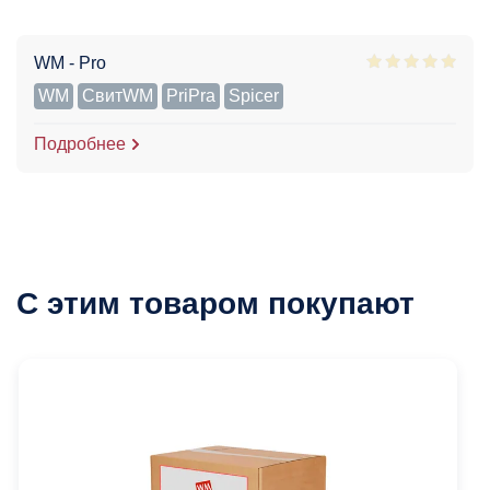
WM - Pro
WM
СвитWM
PriPra
Spicer
Подробнее
С этим товаром покупают