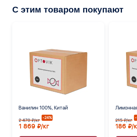
С этим товаром покупают
Ванилин 100%, Китай
Лимонная
Е330
-24%
2 470 ₽/кг
215 ₽/кг
1 869 ₽/кг
186 ₽/к