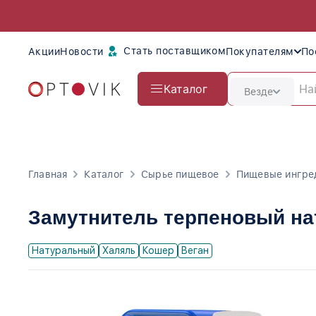
Стать поставщиком
Акции
Новости
Покупателям
По
Каталог
Везде
Главная
Каталог
Сырье пищевое
Пищевые ингре
Замутнитель терпеновый на
Натуральный
Халяль
Кошер
Веган