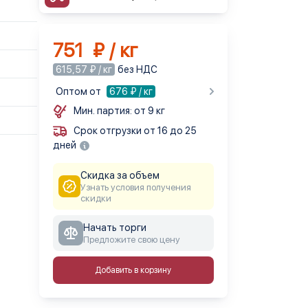
751 ₽ / кг
615,57 ₽ / кг
без НДС
Оптом от
676
₽ / кг
Мин. партия: от 9 кг
Срок отгрузки от 16 до 25
дней
Скидка за объем
Узнать условия получения
скидки
Начать торги
Предложите свою цену
Добавить в корзину