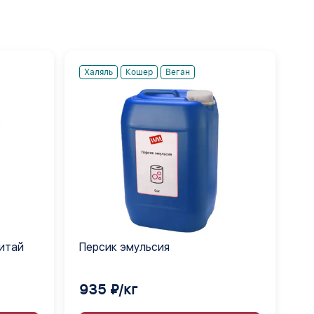
Халяль
Кошер
Веган
Китай
Персик эмульсия
935 ₽/кг