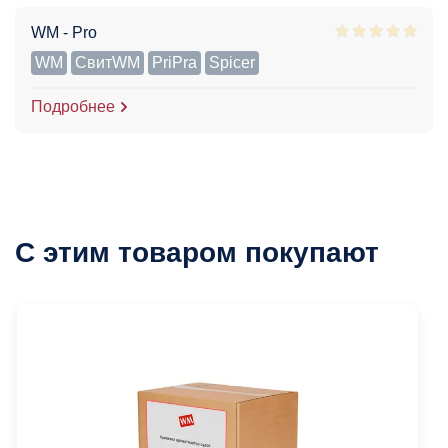
WM - Pro
WM
СвитWM
PriPra
Spicer
Подробнее
С этим товаром покупают