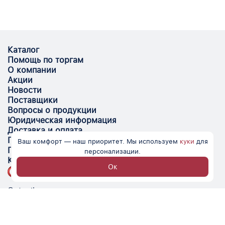
Каталог
Помощь по торгам
О компании
Акции
Новости
Поставщики
Вопросы о продукции
Юридическая информация
Доставка и оплата
Поставщикам
Ваш комфорт — наш приоритет. Мы используем
куки
для
Помощь
персонализации.
Контакты
Ок
Optovik.com - электронная площадка для
автоматизации закупок и поиска поставщиков.
Низкие цены, надёжные контрагенты и удобство
работы.