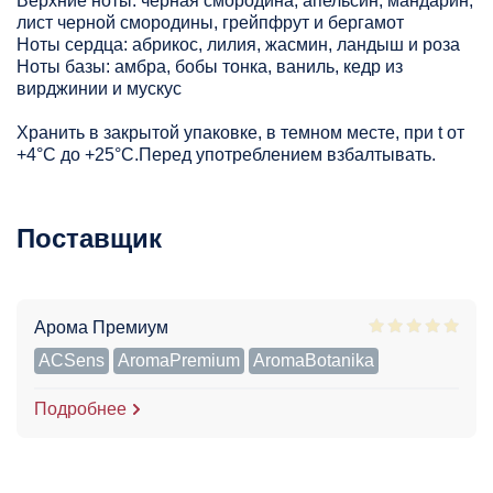
Верхние ноты: черная смородина, апельсин, мандарин,
лист черной смородины, грейпфрут и бергамот
Ноты сердца: абрикос, лилия, жасмин, ландыш и роза
Ноты базы: амбра, бобы тонка, ваниль, кедр из
вирджинии и мускус
Хранить в закрытой упаковке, в темном месте, при t от
+4°С до +25°С.Перед употреблением взбалтывать.
Поставщик
Арома Премиум
ACSens
AromaPremium
AromaBotanika
Подробнее