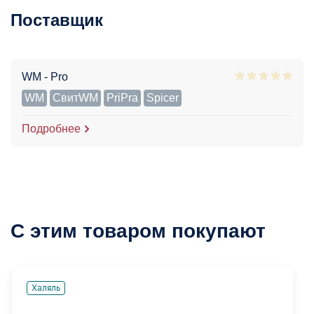
Поставщик
WM - Pro
WM
СвитWM
PriPra
Spicer
Подробнее
С этим товаром покупают
Халяль