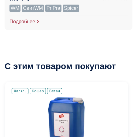
WM
СвитWM
PriPra
Spicer
Подробнее
С этим товаром покупают
Халяль
Кошер
Веган