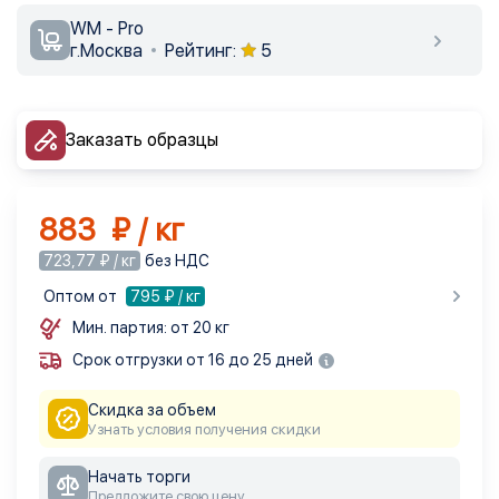
WM - Pro
г.Москва
Рейтинг:
5
Заказать образцы
883 ₽ / кг
723,77 ₽ / кг
без НДС
Оптом от
795
₽ / кг
Мин. партия: от 20 кг
Срок отгрузки от 16 до 25 дней
Скидка за объем
Узнать условия получения скидки
Начать торги
Предложите свою цену