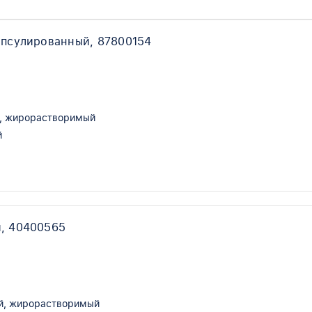
апсулированный, 87800154
, жирорастворимый
й
, 40400565
й, жирорастворимый