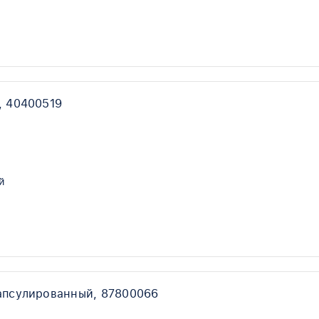
, 40400519
й
апсулированный, 87800066