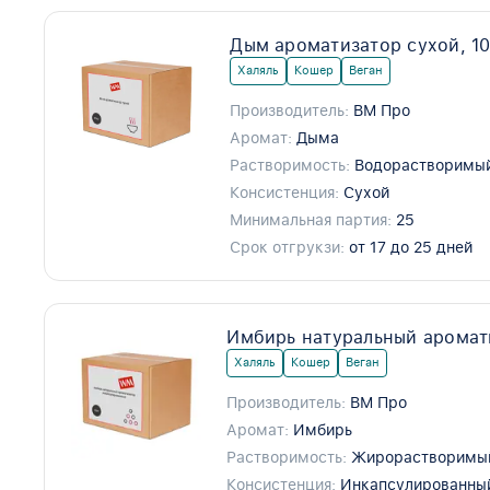
Дым ароматизатор сухой, 1
Халяль
Кошер
Веган
Производитель:
ВМ Про
Аромат:
Дыма
Растворимость:
Водорастворимы
Консистенция:
Сухой
Минимальная партия:
25
Срок отгрукзи:
от 17 до 25 дней
Имбирь натуральный аромат
Халяль
Кошер
Веган
Производитель:
ВМ Про
Аромат:
Имбирь
Растворимость:
Жирорастворимы
Консистенция:
Инкапсулированны