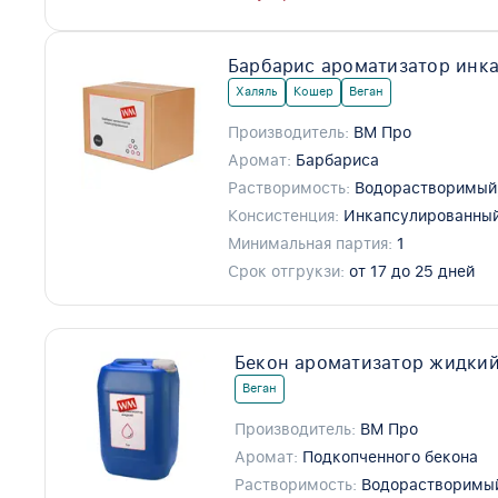
Барбарис ароматизатор инк
Халяль
Кошер
Веган
Производитель:
ВМ Про
Аромат:
Барбариса
Растворимость:
Водорастворимый
Консистенция:
Инкапсулированны
Минимальная партия:
1
Срок отгрукзи:
от 17 до 25 дней
Бекон ароматизатор жидкий
Веган
Производитель:
ВМ Про
Аромат:
Подкопченного бекона
Растворимость:
Водорастворимы