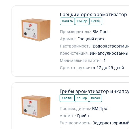
Грецкий орех ароматизатор
Халяль
Кошер
Веган
Производитель:
ВМ Про
Аромат:
Грецкий орех
Растворимость:
Водорастворимый
Консистенция:
Инкапсулированны
Минимальная партия:
1
Срок отгрукзи:
от 17 до 25 дней
Грибы ароматизатор инкапс
Халяль
Кошер
Веган
Производитель:
ВМ Про
Аромат:
Грибы
Растворимость:
Водорастворимы