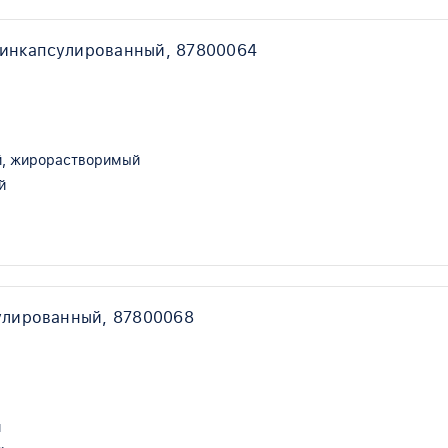
 инкапсулированный, 87800064
, жирорастворимый
й
улированный, 87800068
й