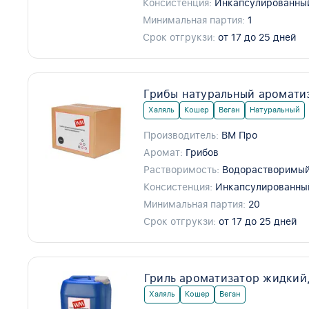
Консистенция:
Инкапсулированны
Минимальная партия:
1
Срок отгрукзи:
от 17 до 25 дней
Грибы натуральный аромати
Халяль
Кошер
Веган
Натуральный
Производитель:
ВМ Про
Аромат:
Грибов
Растворимость:
Водорастворимый
Консистенция:
Инкапсулированны
Минимальная партия:
20
Срок отгрукзи:
от 17 до 25 дней
Гриль ароматизатор жидкий
Халяль
Кошер
Веган