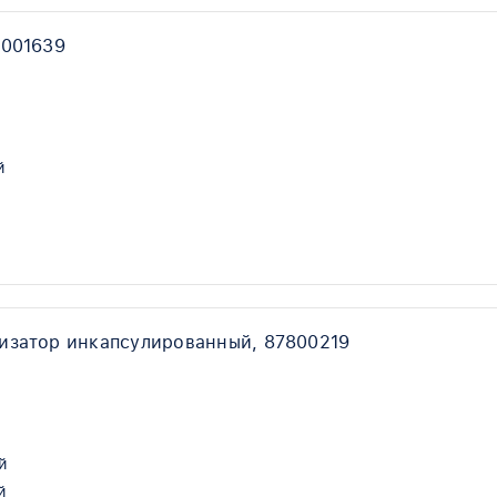
0001639
й
изатор инкапсулированный, 87800219
й
й