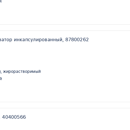
й
затор инкапсулированный, 87800262
, жирорастворимый
й
, 40400566