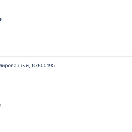
й
улированный, 87800195
й
й