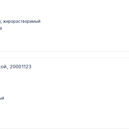
, жирорастворимый
й
хой, 20001123
ый