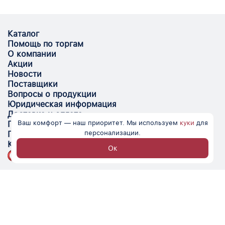
Каталог
Помощь по торгам
О компании
Акции
Новости
Поставщики
Вопросы о продукции
Юридическая информация
Доставка и оплата
Ваш комфорт — наш приоритет. Мы используем
куки
для
Поставщикам
персонализации.
Помощь
Контакты
Ок
Optovik.com - электронная площадка для
автоматизации закупок и поиска поставщиков.
Низкие цены, надёжные контрагенты и удобство
работы.
© Optovik
2026