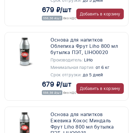
Срок отгрузки:
до 5 дней
679 ₽/шт
Добавить в корзину
556,56 ₽/шт
без НДС
Основа для напитков
Облепиха Фрут Liho 800 мл
бутылка ПЭТ, LIHO0020
Производитель:
LiHo
Минимальная партия:
от 6 кг
Срок отгрузки:
до 5 дней
679 ₽/шт
Добавить в корзину
556,56 ₽/шт
без НДС
Основа для напитков
Ежевика Кокос Миндаль
Фрут Liho 800 мл бутылка