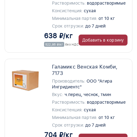
Растворимость:
водорастворимые
Консистенция:
сухая
Минимальная партия:
от 10 кг
Срок отгрузки:
до 7 дней
638 ₽/кг
Добавить в корзину
522,95 ₽/кг
без НДС
Галамикс Венская Комби,
7173
Производитель:
ООО "Агира
Ингридиентс"
Вкус:
ч.перец, чеснок, тмин
Растворимость:
водорастворимые
Консистенция:
сухая
Минимальная партия:
от 10 кг
Срок отгрузки:
до 7 дней
704 ₽/кг