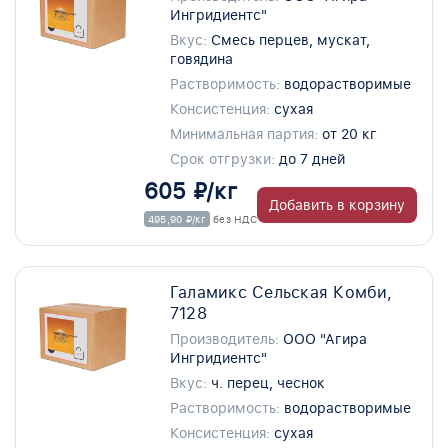
Ингридиентс"
Вкус:
Смесь перцев, мускат,
говядина
Растворимость:
водорастворимые
Консистенция:
сухая
Минимальная партия:
от 20 кг
Срок отгрузки:
до 7 дней
605 ₽/кг
Добавить в корзину
495,90 ₽/кг
без НДС
Галамикс Сельская Комби,
7128
Производитель:
ООО "Агира
Ингридиентс"
Вкус:
ч. перец, чеснок
Растворимость:
водорастворимые
Консистенция:
сухая