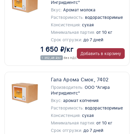
Ингридиентс"
Вкус:
Аромат молока
Растворимость:
водорастворимые
Консистенция:
сухая
Минимальная партия:
от 10 кг
Срок отгрузки:
до 7 дней
1 650 ₽/кг
Добавить в корзину
1 352,46 ₽/кг
без НДС
Гала Арома Смок, 7402
Производитель:
ООО "Агира
Ингридиентс"
Вкус:
аромат копчения
Растворимость:
водорастворимые
Консистенция:
сухая
Минимальная партия:
от 10 кг
Срок отгрузки:
до 7 дней