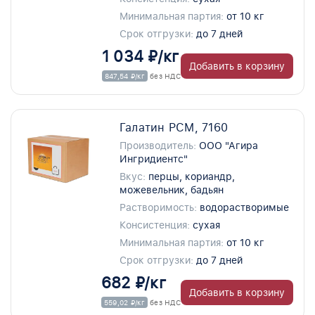
Минимальная партия:
от 10 кг
Срок отгрузки:
до 7 дней
1 034 ₽/кг
Добавить в корзину
847,54 ₽/кг
без НДС
Галатин РСМ, 7160
Производитель:
ООО "Агира
Ингридиентс"
Вкус:
перцы, кориандр,
можевельник, бадьян
Растворимость:
водорастворимые
Консистенция:
сухая
Минимальная партия:
от 10 кг
Срок отгрузки:
до 7 дней
682 ₽/кг
Добавить в корзину
559,02 ₽/кг
без НДС