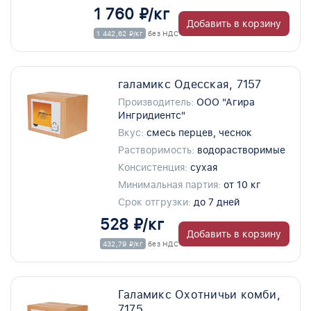
1 760 ₽/кг
Добавить в корзину
1 442,62 ₽/кг
без НДС
галамикс Одесская, 7157
Производитель:
ООО "Агира
Ингридиентс"
Вкус:
смесь перцев, чеснок
Растворимость:
водорастворимые
Консистенция:
сухая
Минимальная партия:
от 10 кг
Срок отгрузки:
до 7 дней
528 ₽/кг
Добавить в корзину
432,79 ₽/кг
без НДС
Галамикс Охотничьи комби,
7175