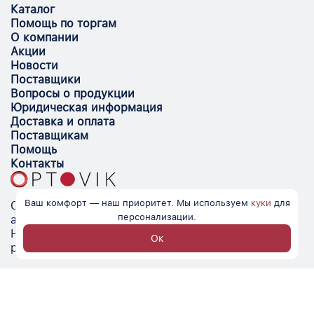
Каталог
Помощь по торгам
О компании
Акции
Новости
Поставщики
Вопросы о продукции
Юридическая информация
Доставка и оплата
Поставщикам
Помощь
Контакты
Ваш комфорт — наш приоритет. Мы используем
куки
для
Optovik.com - электронная площадка для
персонализации.
автоматизации закупок и поиска поставщиков.
Низкие цены, надёжные контрагенты и удобство
Ок
работы.
© Optovik
2026