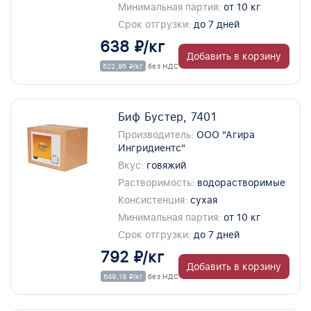
Минимальная партия:
от 10 кг
Срок отгрузки:
до 7 дней
638 ₽/кг
Добавить в корзину
522,95 ₽/кг
без НДС
Биф Бустер, 7401
Производитель:
ООО "Агира
Ингридиентс"
Вкус:
говяжий
Растворимость:
водорастворимые
Консистенция:
сухая
Минимальная партия:
от 10 кг
Срок отгрузки:
до 7 дней
792 ₽/кг
Добавить в корзину
649,18 ₽/кг
без НДС