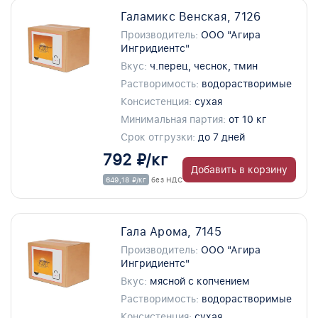
Галамикс Венская, 7126
Производитель:
ООО "Агира
Ингридиентс"
Вкус:
ч.перец, чеснок, тмин
Растворимость:
водорастворимые
Консистенция:
сухая
Минимальная партия:
от 10 кг
Срок отгрузки:
до 7 дней
792 ₽/кг
Добавить в корзину
649,18 ₽/кг
без НДС
Гала Арома, 7145
Производитель:
ООО "Агира
Ингридиентс"
Вкус:
мясной с копчением
Растворимость:
водорастворимые
Консистенция:
сухая