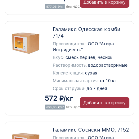
Добавить в корзину
577,05 ₽/кг
без НДС
Галамикс Одесская комби,
7174
Производитель:
ООО "Агира
Ингридиентс"
Вкус:
смесь перцев, чеснок
Растворимость:
водорастворимые
Консистенция:
сухая
Минимальная партия:
от 10 кг
Срок отгрузки:
до 7 дней
572 ₽/кг
Добавить в корзину
468,85 ₽/кг
без НДС
Галамикс Сосиски ММО, 7152
Производитель:
ООО "Агира