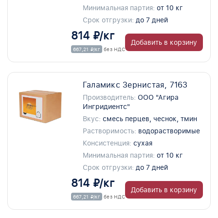
Минимальная партия:
от 10 кг
Срок отгрузки:
до 7 дней
814 ₽/кг
Добавить в корзину
667,21 ₽/кг
без НДС
Галамикс Зернистая, 7163
Производитель:
ООО "Агира
Ингридиентс"
Вкус:
смесь перцев, чеснок, тмин
Растворимость:
водорастворимые
Консистенция:
сухая
Минимальная партия:
от 10 кг
Срок отгрузки:
до 7 дней
814 ₽/кг
Добавить в корзину
667,21 ₽/кг
без НДС