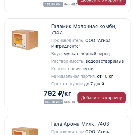
495,90 ₽/кг
без НДС
Галамик Молочная комби,
7147
Производитель:
ООО "Агира
Ингридиентс"
Вкус:
мускат, черный перец
Растворимость:
водорастворимые
Консистенция:
сухая
Минимальная партия:
от 10 кг
Срок отгрузки:
до 7 дней
792 ₽/кг
Добавить в корзину
649,18 ₽/кг
без НДС
Гала Арома Милк, 7403
Производитель:
ООО "Агира