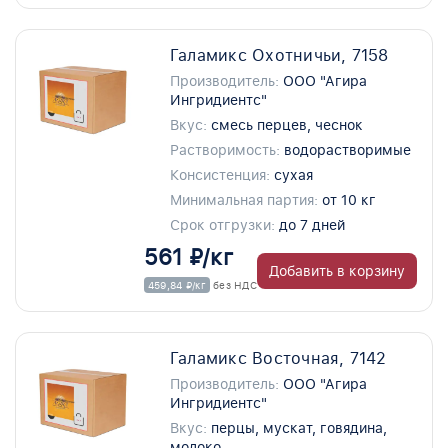
Галамикс Охотничьи, 7158
Производитель:
ООО "Агира
Ингридиентс"
Вкус:
смесь перцев, чеснок
Растворимость:
водорастворимые
Консистенция:
сухая
Минимальная партия:
от 10 кг
Срок отгрузки:
до 7 дней
561 ₽/кг
Добавить в корзину
459,84 ₽/кг
без НДС
Галамикс Восточная, 7142
Производитель:
ООО "Агира
Ингридиентс"
Вкус:
перцы, мускат, говядина,
молоко