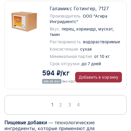
Галамикс Готингер, 7127
Производитель:
ООО "Агира
Ингридиентс"
Вкус:
перец, кориандр, мускат,
тмин
Растворимость:
водорастворимые
Консистенция:
сухая
Минимальная партия:
от 10 кг
Срок отгрузки:
до 7 дней
594 ₽/кг
Добавить в корзину
486,89 ₽/кг
без НДС
1
2
3
4
Пищевые добавки
— технологические
ингредиенты, которые применяют для