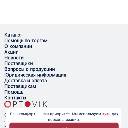
Каталог
Помощь по торгам
О компании
Акции
Новости
Поставщики
Вопросы о продукции
Юридическая информация
Доставка и оплата
Поставщикам
Помощь
Контакты
Ваш комфорт — наш приоритет. Мы используем
куки
для
Optovik.com - электронная площадка для
персонализации.
автоматизации закупок и поиска поставщиков.
Низкие цены, надёжные контрагенты и удобство