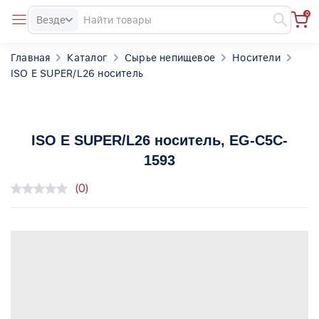
0
Везде
Главная
Каталог
Сырье непищевое
Носители
ISO E SUPER/L26 носитель
ISO E SUPER/L26 носитель
, EG-C5C-
1593
(0)