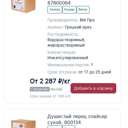
87800064
Халяль
Кошер
Веган
Производитель:
ВМ Про
Аромат:
Грецкий орех
Растворимость:
Водорастворимый,
жирорастворимый
Консистенция:
Инкапсулированный
Минимальная партия:
1
Срок отгрукзи:
от 17 до 25 дней
От 2 287 ₽/кг
Добавить в корзину
1 874,59 ₽/кг
без НДС
(при заказе от 100 кг)
Душистый перец спайсер
сухой, 600134