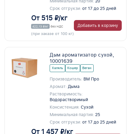
Минимальная партия:
20
Срок отгрукзи:
от 17 до 25 дней
От 515 ₽/кг
Добавить в корзину
422,13 ₽/кг
без НДС
(при заказе от 100 кг)
Дым ароматизатор сухой,
10001639
Халяль
Кошер
Веган
Производитель:
ВМ Про
Аромат:
Дыма
Растворимость:
Водорастворимый
Консистенция:
Сухой
Минимальная партия:
25
Срок отгрукзи:
от 17 до 25 дней
От 1 457 ₽/кг