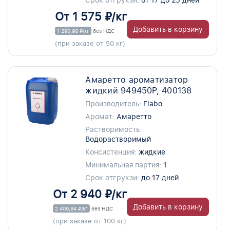
Срок отгрукзи:
от 17 до 25 дней
От 1 575 ₽/кг
Добавить в корзину
1 290,98 ₽/кг
без НДС
(при заказе от 50 кг)
Амаретто ароматизатор
жидкий 949450P, 400138
Производитель:
Flabo
Аромат:
Амаретто
Растворимость:
Водорастворимый
Консистенция:
жидкие
Минимальная партия:
1
Срок отгрукзи:
до 17 дней
От 2 940 ₽/кг
Добавить в корзину
2 409,84 ₽/кг
без НДС
(при заказе от 100 кг)