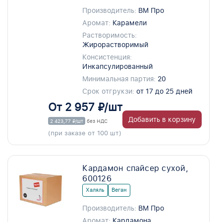
Производитель:
ВМ Про
Аромат:
Карамели
Растворимость:
Жирорастворимый
Консистенция:
Инкапсулированный
Минимальная партия:
20
Срок отгрукзи:
от 17 до 25 дней
От 2 957 ₽/шт
Добавить в корзину
2 423,77 ₽/шт
без НДС
(при заказе от 100 шт)
Кардамон спайсер сухой,
600126
Халяль
Веган
Производитель:
ВМ Про
Аромат:
Кардамона