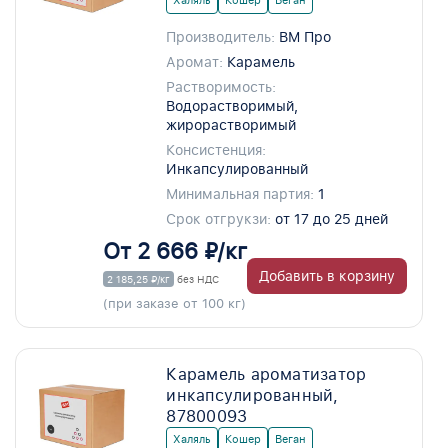
Халяль
Кошер
Веган
Производитель:
ВМ Про
Аромат:
Карамель
Растворимость:
Водорастворимый,
жирорастворимый
Консистенция:
Инкапсулированный
Минимальная партия:
1
Срок отгрукзи:
от 17 до 25 дней
От 2 666 ₽/кг
Добавить в корзину
2 185,25 ₽/кг
без НДС
(при заказе от 100 кг)
Карамель ароматизатор
инкапсулированный,
87800093
Халяль
Кошер
Веган