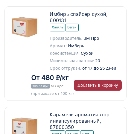
Имбирь спайсер сухой,
600131
Халяль
Веган
Производитель:
ВМ Про
Аромат:
Имбирь
Консистенция:
Сухой
Минимальная партия:
20
Срок отгрукзи:
от 17 до 25 дней
От 480 ₽/кг
Добавить в корзину
393,44 ₽/кг
без НДС
(при заказе от 100 кг)
Карамель ароматиазтор
инкапсулированный,
87800350