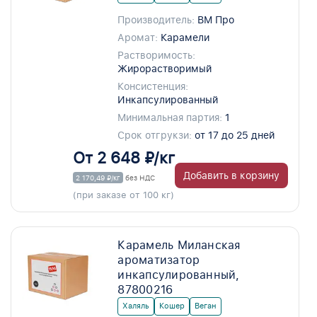
Производитель:
ВМ Про
Аромат:
Карамели
Растворимость:
Жирорастворимый
Консистенция:
Инкапсулированный
Минимальная партия:
1
Срок отгрукзи:
от 17 до 25 дней
От 2 648 ₽/кг
Добавить в корзину
2 170,49 ₽/кг
без НДС
(при заказе от 100 кг)
Карамель Миланская
ароматизатор
инкапсулированный,
87800216
Халяль
Кошер
Веган