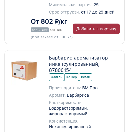
Минимальная партия:
25
Срок отгрукзи:
от 17 до 25 дней
От 802 ₽/кг
Добавить в корзину
657,38 ₽/кг
без НДС
(при заказе от 100 кг)
Барбарис ароматизатор
инкапсулированный,
87800154
Халяль
Кошер
Веган
Производитель:
ВМ Про
Аромат:
Барбариса
Растворимость:
Водорастворимый,
жирорастворимый
Консистенция:
Инкапсулированный