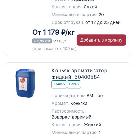
Консистенция:
Сухой
Минимальная партия:
20
Срок отгрукзи:
от 17 до 25 дней
От 1 179 ₽/кг
Добавить в корзину
966,39 ₽/кг
без НДС
(при заказе от 100 кг)
Коньяк ароматизатор
жидкий, 50400584
Кошер
Веган
Производитель:
ВМ Про
Аромат:
Коньяка
Растворимость:
Водорастворимый
Консистенция:
Жидкий
Минимальная партия:
1