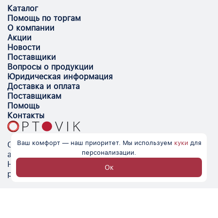
Каталог
Помощь по торгам
О компании
Акции
Новости
Поставщики
Вопросы о продукции
Юридическая информация
Доставка и оплата
Поставщикам
Помощь
Контакты
Ваш комфорт — наш приоритет. Мы используем
куки
для
Optovik.com - электронная площадка для
персонализации.
автоматизации закупок и поиска поставщиков.
Низкие цены, надёжные контрагенты и удобство
Ок
работы.
© Optovik
2026