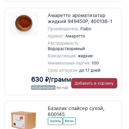
Амаретто ароматизатор
жидкий 949450P, 400138-1
Производитель:
Flabo
Аромат:
Амаретто
Растворимость:
Водорастворимый
Консистенция:
жидкие
Минимальная партия:
100
Срок отгрукзи:
до 17 дней
630 ₽/грамм
Добавить в корзину
516,39 ₽/грамм
без НДС
Базилик спайсер сухой,
600145
Халяль
Веган