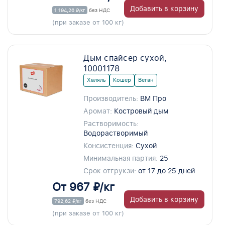
Добавить в корзину
1 194,26 ₽/кг
без НДС
(при заказе от 100 кг)
Дым спайсер сухой,
10001178
Халяль
Кошер
Веган
Производитель:
ВМ Про
Аромат:
Костровый дым
Растворимость:
Водорастворимый
Консистенция:
Сухой
Минимальная партия:
25
Срок отгрукзи:
от 17 до 25 дней
От 967 ₽/кг
Добавить в корзину
792,62 ₽/кг
без НДС
(при заказе от 100 кг)