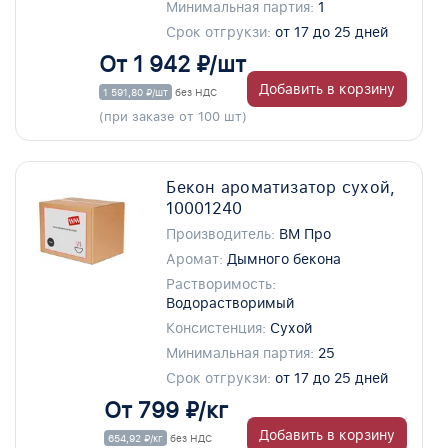
Минимальная партия:
1
Срок отгрукзи:
от 17 до 25 дней
От 1 942 ₽/шт
Добавить в корзину
1 591,80 ₽/шт
без НДС
(при заказе от 100 шт)
Бекон ароматизатор сухой,
10001240
Производитель:
ВМ Про
Аромат:
Дымного бекона
Растворимость:
Водорастворимый
Консистенция:
Сухой
Минимальная партия:
25
Срок отгрукзи:
от 17 до 25 дней
От 799 ₽/кг
Добавить в корзину
654,92 ₽/кг
без НДС