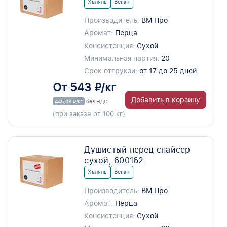
Халяль
Веган
Производитель:
ВМ Про
Аромат:
Перца
Консистенция:
Сухой
Минимальная партия:
20
Срок отгрукзи:
от 17 до 25 дней
От 543 ₽/кг
Добавить в корзину
445,08 ₽/кг
без НДС
(при заказе от 100 кг)
Душистый перец спайсер
сухой, 600162
Халяль
Веган
Производитель:
ВМ Про
Аромат:
Перца
Консистенция:
Сухой