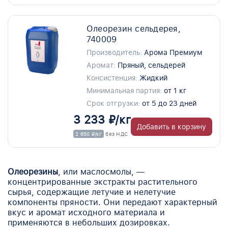
Олеорезин сельдерея,
740009
Производитель:
Арома Премиум
Аромат:
Пряный, сельдерей
Консистенция:
Жидкий
Минимальная партия:
от 1 кг
Срок отгрузки:
от 5 до 23 дней
3 233 ₽/кг
Добавить в корзину
2 650 ₽/кг
без НДС
Олеорезины
, или маслосмолы, —
концентрированные экстракты растительного
сырья, содержащие летучие и нелетучие
компоненты пряности. Они передают характерный
вкус и аромат исходного материала и
применяются в небольших дозировках.