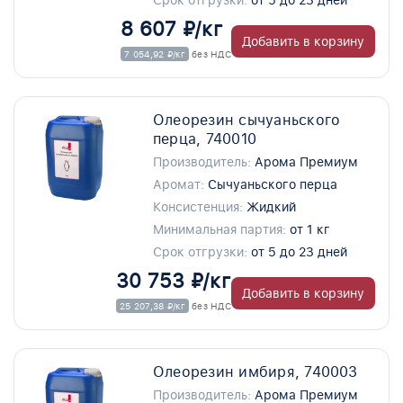
Срок отгрузки:
от 5 до 23 дней
8 607 ₽/кг
Добавить в корзину
7 054,92 ₽/кг
без НДС
Олеорезин сычуаньского
перца, 740010
Производитель:
Арома Премиум
Аромат:
Сычуаньского перца
Консистенция:
Жидкий
Минимальная партия:
от 1 кг
Срок отгрузки:
от 5 до 23 дней
30 753 ₽/кг
Добавить в корзину
25 207,38 ₽/кг
без НДС
Олеорезин имбиря, 740003
Производитель:
Арома Премиум