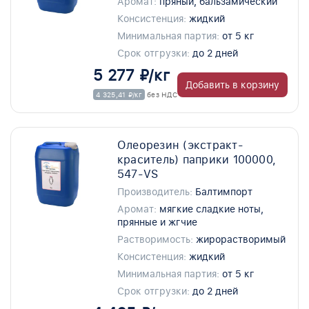
Аромат:
пряный, бальзамический
Консистенция:
жидкий
Минимальная партия:
от 5 кг
Срок отгрузки:
до 2 дней
5 277 ₽/кг
Добавить в корзину
4 325,41 ₽/кг
без НДС
Олеорезин (экстракт-
краситель) паприки 100000,
547-VS
Производитель:
Балтимпорт
Аромат:
мягкие сладкие ноты,
прянные и жгчие
Растворимость:
жирорастворимый
Консистенция:
жидкий
Минимальная партия:
от 5 кг
Срок отгрузки:
до 2 дней