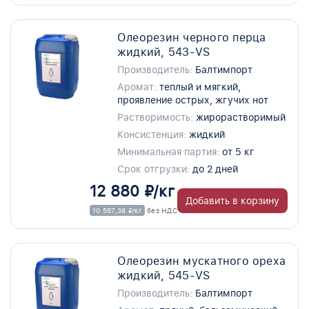
Олеорезин черного перца
жидкий, 543-VS
Производитель:
Балтимпорт
Аромат:
теплый и мягкий,
проявление острых, жгучих нот
Растворимость:
жирорастворимый
Консистенция:
жидкий
Минимальная партия:
от 5 кг
Срок отгрузки:
до 2 дней
12 880 ₽/кг
Добавить в корзину
10 557,38 ₽/кг
без НДС
Олеорезин мускатного ореха
жидкий, 545-VS
Производитель:
Балтимпорт