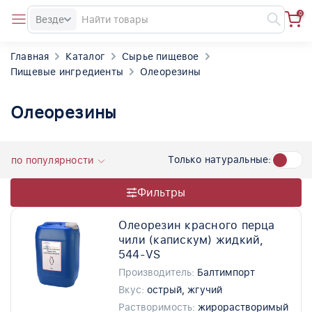
0
Везде
Главная
Каталог
Сырье пищевое
Пищевые ингредиенты
Олеорезины
Олеорезины
Только натуральные:
по популярности
Фильтры
Олеорезин красного перца
чили (капискум) жидкий,
544-VS
Производитель:
Балтимпорт
Вкус:
острый, жгучий
Растворимость:
жирорастворимый