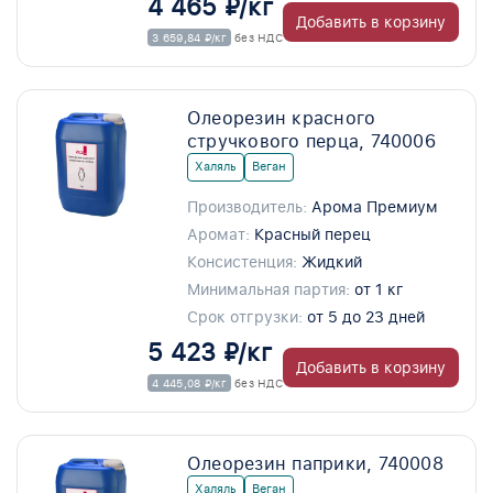
4 465 ₽/кг
Добавить в корзину
3 659,84 ₽/кг
без НДС
Олеорезин красного
стручкового перца, 740006
Халяль
Веган
Производитель:
Арома Премиум
Аромат:
Красный перец
Консистенция:
Жидкий
Минимальная партия:
от 1 кг
Срок отгрузки:
от 5 до 23 дней
5 423 ₽/кг
Добавить в корзину
4 445,08 ₽/кг
без НДС
Олеорезин паприки, 740008
Халяль
Веган