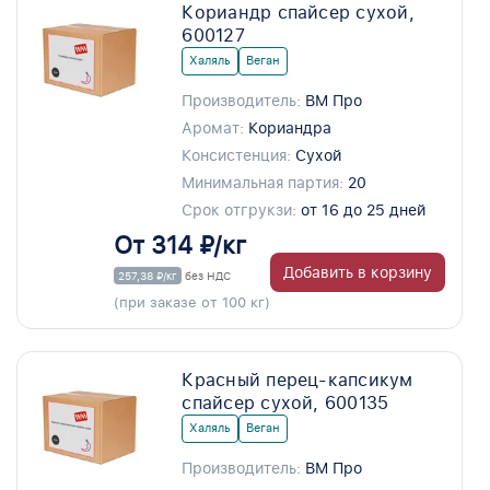
Кориандр спайсер сухой,
600127
Халяль
Веган
Производитель:
ВМ Про
Аромат:
Кориандра
Консистенция:
Сухой
Минимальная партия:
20
Срок отгрукзи:
от 16 до 25 дней
От 314 ₽/кг
Добавить в корзину
257,38 ₽/кг
без НДС
(при заказе от 100 кг)
Красный перец-капсикум
спайсер сухой, 600135
Халяль
Веган
Производитель:
ВМ Про