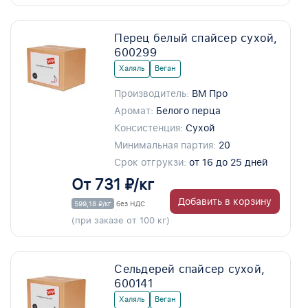
Перец белый спайсер сухой,
600299
Халяль
Веган
Производитель:
ВМ Про
Аромат:
Белого перца
Консистенция:
Сухой
Минимальная партия:
20
Срок отгрукзи:
от 16 до 25 дней
От 731 ₽/кг
Добавить в корзину
599,18 ₽/кг
без НДС
(при заказе от 100 кг)
Сельдерей спайсер сухой,
600141
Халяль
Веган