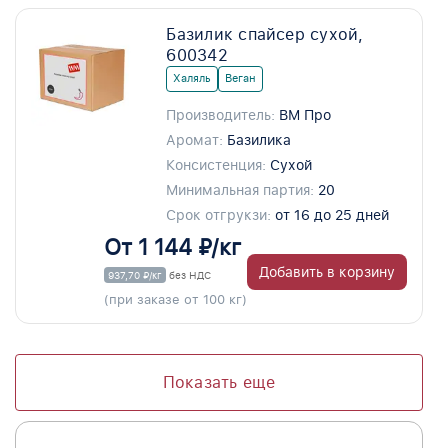
Базилик спайсер сухой,
600342
Халяль
Веган
Производитель:
ВМ Про
Аромат:
Базилика
Консистенция:
Сухой
Минимальная партия:
20
Срок отгрукзи:
от 16 до 25 дней
От 1 144 ₽/кг
Добавить в корзину
937,70 ₽/кг
без НДС
(при заказе от 100 кг)
Показать еще