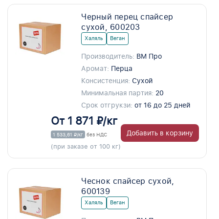
Черный перец спайсер
сухой, 600203
Халяль
Веган
Производитель:
ВМ Про
Аромат:
Перца
Консистенция:
Сухой
Минимальная партия:
20
Срок отгрукзи:
от 16 до 25 дней
От 1 871 ₽/кг
Добавить в корзину
1 533,61 ₽/кг
без НДС
(при заказе от 100 кг)
Чеснок спайсер сухой,
600139
Халяль
Веган