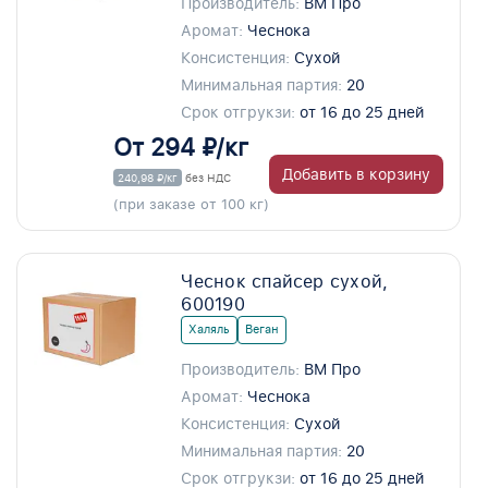
Производитель:
ВМ Про
Аромат:
Чеснока
Консистенция:
Сухой
Минимальная партия:
20
Срок отгрукзи:
от 16 до 25 дней
От 294 ₽/кг
Добавить в корзину
240,98 ₽/кг
без НДС
(при заказе от 100 кг)
Чеснок спайсер сухой,
600190
Халяль
Веган
Производитель:
ВМ Про
Аромат:
Чеснока
Консистенция:
Сухой
Минимальная партия:
20
Срок отгрукзи:
от 16 до 25 дней