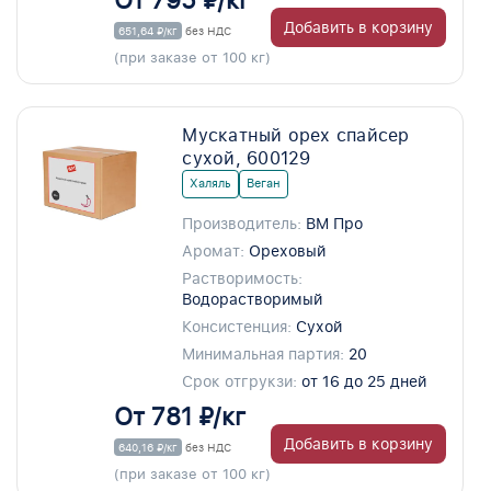
От 795 ₽/кг
Добавить в корзину
651,64 ₽/кг
без НДС
(при заказе от 100 кг)
Мускатный орех спайсер
сухой, 600129
Халяль
Веган
Производитель:
ВМ Про
Аромат:
Ореховый
Растворимость:
Водорастворимый
Консистенция:
Сухой
Минимальная партия:
20
Срок отгрукзи:
от 16 до 25 дней
От 781 ₽/кг
Добавить в корзину
640,16 ₽/кг
без НДС
(при заказе от 100 кг)