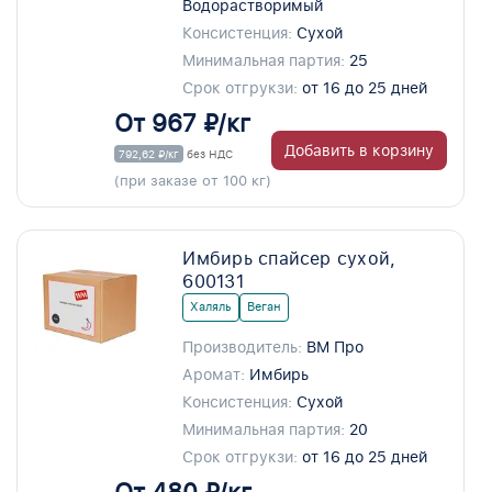
Водорастворимый
Консистенция:
Сухой
Минимальная партия:
25
Срок отгрукзи:
от 16 до 25 дней
От 967 ₽/кг
Добавить в корзину
792,62 ₽/кг
без НДС
(при заказе от 100 кг)
Имбирь спайсер сухой,
600131
Халяль
Веган
Производитель:
ВМ Про
Аромат:
Имбирь
Консистенция:
Сухой
Минимальная партия:
20
Срок отгрукзи:
от 16 до 25 дней