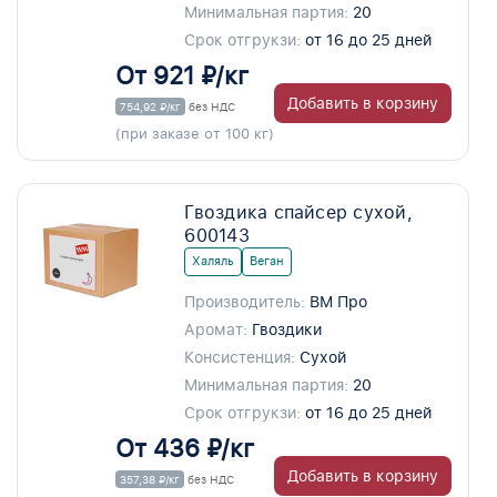
Минимальная партия:
20
Срок отгрукзи:
от 16 до 25 дней
От 921 ₽/кг
Добавить в корзину
754,92 ₽/кг
без НДС
(при заказе от 100 кг)
Гвоздика спайсер сухой,
600143
Халяль
Веган
Производитель:
ВМ Про
Аромат:
Гвоздики
Консистенция:
Сухой
Минимальная партия:
20
Срок отгрукзи:
от 16 до 25 дней
От 436 ₽/кг
Добавить в корзину
357,38 ₽/кг
без НДС