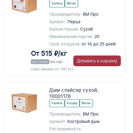
Халяль
Веган
Производитель:
ВМ Про
Аромат:
Перца
Консистенция:
Сухой
Минимальная партия:
20
Срок отгрукзи:
от 16 до 25 дней
От 515 ₽/кг
Добавить в корзину
422,13 ₽/кг
без НДС
(при заказе от 100 кг)
Дым спайсер сухой,
10001178
Халяль
Кошер
Веган
Производитель:
ВМ Про
Аромат:
Костровый дым
Растворимость: