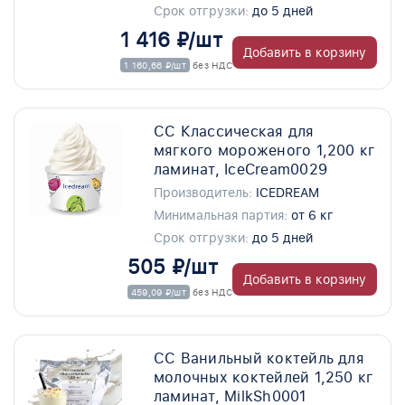
Срок отгрузки:
до 5 дней
1 416 ₽/шт
Добавить в корзину
1 160,66 ₽/шт
без НДС
СС Классическая для
мягкого мороженого 1,200 кг
ламинат, IceCream0029
Производитель:
ICEDREAM
Минимальная партия:
от 6 кг
Срок отгрузки:
до 5 дней
505 ₽/шт
Добавить в корзину
459,09 ₽/шт
без НДС
СС Ванильный коктейль для
молочных коктейлей 1,250 кг
ламинат, MilkSh0001