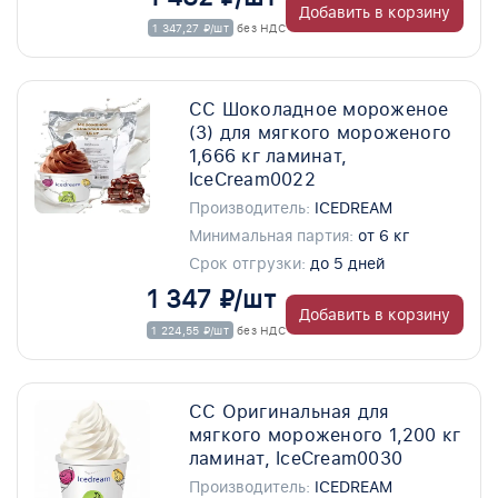
Добавить в корзину
1 347,27 ₽/шт
без НДС
СС Шоколадное мороженое
(3) для мягкого мороженого
1,666 кг ламинат,
IceCream0022
Производитель:
ICEDREAM
Минимальная партия:
от 6 кг
Срок отгрузки:
до 5 дней
1 347 ₽/шт
Добавить в корзину
1 224,55 ₽/шт
без НДС
СС Оригинальная для
мягкого мороженого 1,200 кг
ламинат, IceCream0030
Производитель:
ICEDREAM