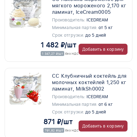
мягкого мороженого 2,170 кг
ламинат, IceCream0005
Производитель:
ICEDREAM
Минимальная партия:
от 5 кг
Срок отгрузки:
до 5 дней
1 482 ₽/шт
Добавить в корзину
1 347,27 ₽/шт
без НДС
СС Клубничный коктейль для
молочных коктейлей 1,250 кг
ламинат, MilkSh0002
Производитель:
ICEDREAM
Минимальная партия:
от 6 кг
Срок отгрузки:
до 5 дней
871 ₽/шт
Добавить в корзину
791,82 ₽/шт
без НДС