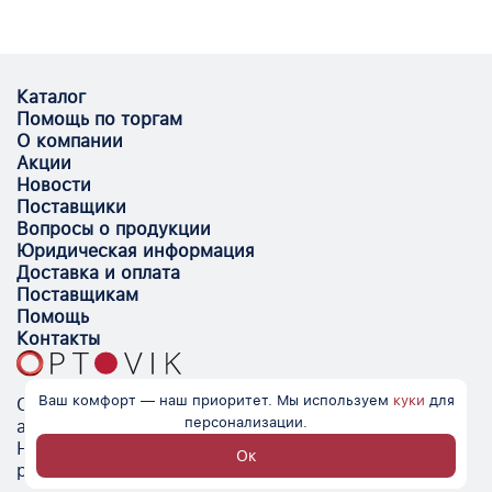
Каталог
Помощь по торгам
О компании
Акции
Новости
Поставщики
Вопросы о продукции
Юридическая информация
Доставка и оплата
Поставщикам
Помощь
Контакты
Ваш комфорт — наш приоритет. Мы используем
куки
для
Optovik.com - электронная площадка для
персонализации.
автоматизации закупок и поиска поставщиков.
Низкие цены, надёжные контрагенты и удобство
Ок
работы.