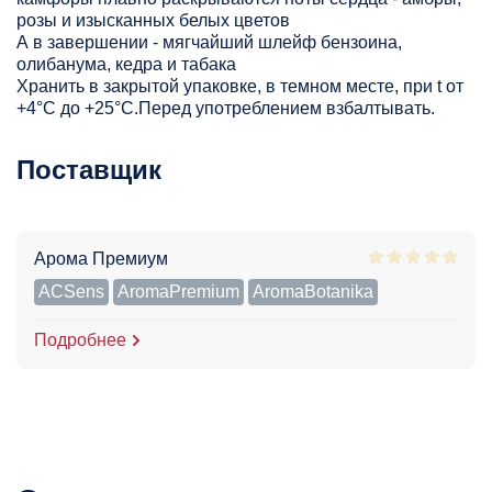
розы и изысканных белых цветов
А в завершении - мягчайший шлейф бензоина,
олибанума, кедра и табака
Хранить в закрытой упаковке, в темном месте, при t от
+4°С до +25°С.Перед употреблением взбалтывать.
Поставщик
Арома Премиум
ACSens
AromaPremium
AromaBotanika
Подробнее