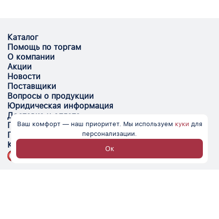
Каталог
Помощь по торгам
О компании
Акции
Новости
Поставщики
Вопросы о продукции
Юридическая информация
Доставка и оплата
Ваш комфорт — наш приоритет. Мы используем
куки
для
Поставщикам
персонализации.
Помощь
Контакты
Ок
Optovik.com - электронная площадка для
автоматизации закупок и поиска поставщиков.
Низкие цены, надёжные контрагенты и удобство
работы.