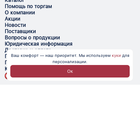
Каталог
Помощь по торгам
О компании
Акции
Новости
Поставщики
Вопросы о продукции
Юридическая информация
Доставка и оплата
Ваш комфорт — наш приоритет. Мы используем
куки
для
Поставщикам
персонализации.
Помощь
Контакты
Ок
Optovik.com - электронная площадка для
автоматизации закупок и поиска поставщиков.
Низкие цены, надёжные контрагенты и удобство
работы.
© Optovik
2026