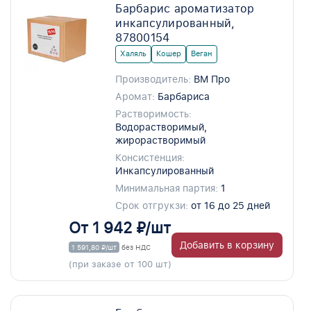
Барбарис ароматизатор
инкапсулированный,
87800154
Халяль
Кошер
Веган
Производитель:
ВМ Про
Аромат:
Барбариса
Растворимость:
Водорастворимый,
жирорастворимый
Консистенция:
Инкапсулированный
Минимальная партия:
1
Срок отгрукзи:
от 16 до 25 дней
От 1 942 ₽/шт
Добавить в корзину
1 591,80 ₽/шт
без НДС
(при заказе от 100 шт)