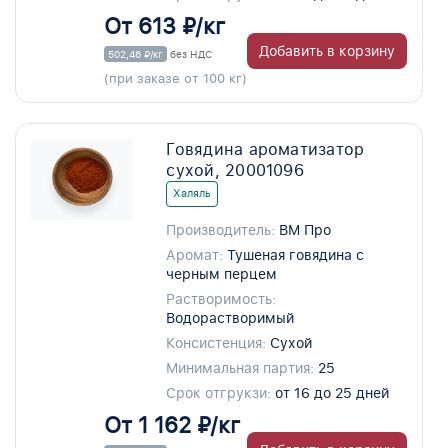
От 613 ₽/кг
Добавить в корзину
502,46 ₽/кг
без НДС
(при заказе от 100 кг)
Говядина ароматизатор
сухой, 20001096
Халяль
Производитель:
ВМ Про
Аромат:
Тушеная говядина с
черным перцем
Растворимость:
Водорастворимый
Консистенция:
Сухой
Минимальная партия:
25
Срок отгрукзи:
от 16 до 25 дней
От 1 162 ₽/кг