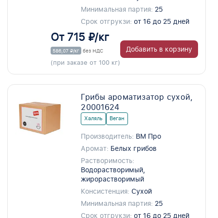
Минимальная партия:
25
Срок отгрукзи:
от 16 до 25 дней
От 715 ₽/кг
Добавить в корзину
586,07 ₽/кг
без НДС
(при заказе от 100 кг)
Грибы ароматизатор сухой,
20001624
Халяль
Веган
Производитель:
ВМ Про
Аромат:
Белых грибов
Растворимость:
Водорастворимый,
жирорастворимый
Консистенция:
Сухой
Минимальная партия:
25
Срок отгрукзи:
от 16 до 25 дней