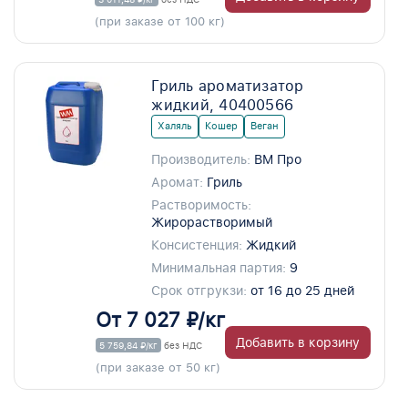
(при заказе от 100 кг)
Гриль ароматизатор
жидкий, 40400566
Халяль
Кошер
Веган
Производитель:
ВМ Про
Аромат:
Гриль
Растворимость:
Жирорастворимый
Консистенция:
Жидкий
Минимальная партия:
9
Срок отгрукзи:
от 16 до 25 дней
От 7 027 ₽/кг
Добавить в корзину
5 759,84 ₽/кг
без НДС
(при заказе от 50 кг)