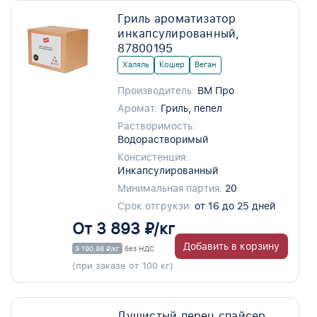
Гриль ароматизатор
инкапсулированный,
87800195
Халяль
Кошер
Веган
Производитель:
ВМ Про
Аромат:
Гриль, пепел
Растворимость:
Водорастворимый
Консистенция:
Инкапсулированный
Минимальная партия:
20
Срок отгрукзи:
от 16 до 25 дней
От 3 893 ₽/кг
Добавить в корзину
3 190,98 ₽/кг
без НДС
(при заказе от 100 кг)
Душистый перец спайсер