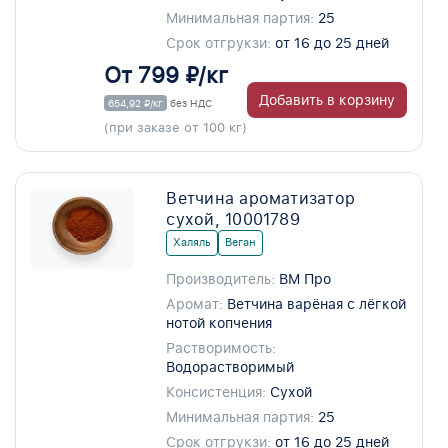
Минимальная партия:
25
Срок отгрукзи:
от 16 до 25 дней
От 799 ₽/кг
Добавить в корзину
654,92 ₽/кг
без НДС
(при заказе от 100 кг)
Ветчина ароматизатор
сухой, 10001789
Халяль
Веган
Производитель:
ВМ Про
Аромат:
Ветчина варёная с лёгкой
нотой копчения
Растворимость:
Водорастворимый
Консистенция:
Сухой
Минимальная партия:
25
Срок отгрукзи:
от 16 до 25 дней