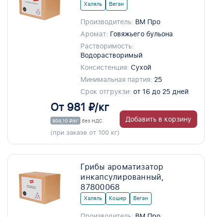
Халяль
Веган
Производитель:
ВМ Про
Аромат:
Говяжьего бульона
Растворимость:
Водорастворимый
Консистенция:
Сухой
Минимальная партия:
25
Срок отгрукзи:
от 16 до 25 дней
От 981 ₽/кг
Добавить в корзину
804,10 ₽/кг
без НДС
(при заказе от 100 кг)
Грибы ароматизатор
инкапсулированный,
87800068
Халяль
Кошер
Веган
Производитель:
ВМ Про