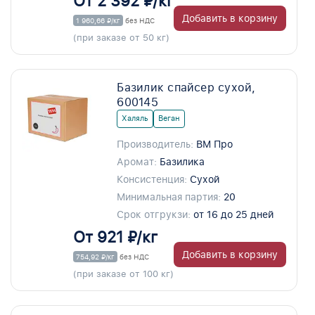
От 2 392 ₽/кг
Добавить в корзину
1 960,66 ₽/кг
без НДС
(при заказе от 50 кг)
Базилик спайсер сухой,
600145
Халяль
Веган
Производитель:
ВМ Про
Аромат:
Базилика
Консистенция:
Сухой
Минимальная партия:
20
Срок отгрукзи:
от 16 до 25 дней
От 921 ₽/кг
Добавить в корзину
754,92 ₽/кг
без НДС
(при заказе от 100 кг)