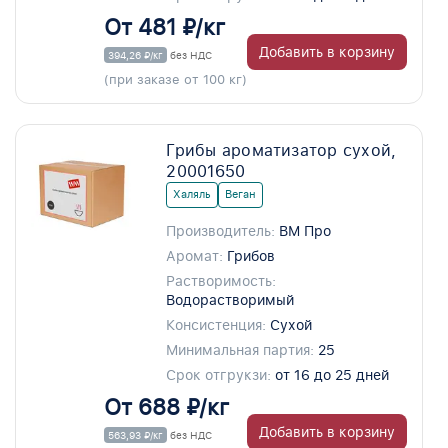
От 481 ₽/кг
Добавить в корзину
394,26 ₽/кг
без НДС
(при заказе от 100 кг)
Грибы ароматизатор сухой,
20001650
Халяль
Веган
Производитель:
ВМ Про
Аромат:
Грибов
Растворимость:
Водорастворимый
Консистенция:
Сухой
Минимальная партия:
25
Срок отгрукзи:
от 16 до 25 дней
От 688 ₽/кг
Добавить в корзину
563,93 ₽/кг
без НДС