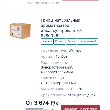
(при заказе от 100 кг)
Грибы натуральный
ароматизатор
инкапсулированный,
87800262
Халяль
Кошер
Веган
Натуральный
Производитель:
ВМ Про
Аромат:
Грибов
Растворимость:
Водорастворимый,
жирорастворимый
Консистенция:
Инкапсулированный
Минимальная партия:
20
Срок отгрукзи:
от 16 до 25 дней
От 3 674 ₽/кг
Добавить в корзину
3 011,48 ₽/кг
без НДС