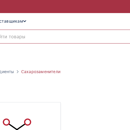
ставщикам
диенты
Сахарозаменители