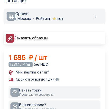
Поставщик
Optovik
г.Москва
Рейтинг:
нет
Заказать образцы
1 685 ₽ / шт
1 381,15 ₽ / шт
без НДС
Мин. партия: от 1 шт
Срок отгрузки до 1 дня
Начать торги
Предложите свою цену
Возник вопрос?