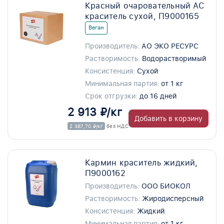
Красный очаровательный АС
краситель сухой, П9000165
Веган
Производитель:
АО ЭКО РЕСУРС
Растворимость:
Водорастворимый
Консистенция:
Сухой
Минимальная партия:
от 1 кг
Срок отгрузки:
до 16 дней
2 913 ₽/кг
Добавить в корзину
2 387,70 ₽/кг
без НДС
Кармин краситель жидкий,
П9000162
Производитель:
ООО БИОКОЛ
Растворимость:
Жиродисперсный
Консистенция:
Жидкий
Минимальная партия:
от 1 кг