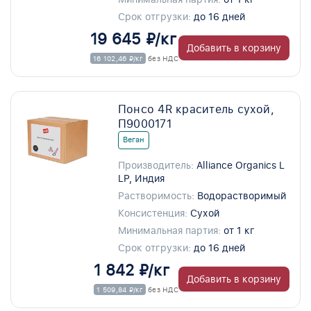
Срок отгрузки:
до 16 дней
19 645 ₽/кг
Добавить в корзину
16 102,46 ₽/кг
без НДС
Понсо 4R краситель сухой,
П9000171
Веган
Производитель:
Alliance Organics L
LP, Индия
Растворимость:
Водорастворимый
Консистенция:
Сухой
Минимальная партия:
от 1 кг
Срок отгрузки:
до 16 дней
1 842 ₽/кг
Добавить в корзину
1 509,84 ₽/кг
без НДС