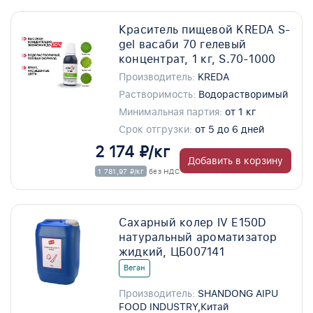
Краситель пищевой KREDA S-
gel васаби 70 гелевый
концентрат, 1 кг, S.70-1000
Производитель:
KREDA
Растворимость:
Водорастворимый
Минимальная партия:
от 1 кг
Срок отгрузки:
от 5 до 6 дней
2 174 ₽/кг
Добавить в корзину
1 781,97 ₽/кг
без НДС
Сахарный колер IV E150D
натуральный ароматизатор
жидкий, ЦБ007141
Веган
Производитель:
SHANDONG AIPU
FOOD INDUSTRY,Китай