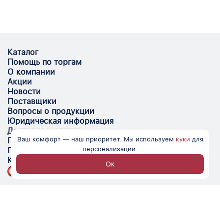
Каталог
Помощь по торгам
О компании
Акции
Новости
Поставщики
Вопросы о продукции
Юридическая информация
Доставка и оплата
Ваш комфорт — наш приоритет. Мы используем
куки
для
Поставщикам
персонализации.
Помощь
Контакты
Ок
Optovik.com - электронная площадка для
автоматизации закупок и поиска поставщиков.
Низкие цены, надёжные контрагенты и удобство
работы.