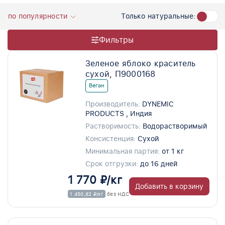
Только натуральные:
по популярности
Фильтры
Зеленое яблоко краситель
сухой, П9000168
Веган
Производитель:
DYNEMIC
PRODUCTS , Индия
Растворимость:
Водорастворимый
Консистенция:
Сухой
Минимальная партия:
от 1 кг
Срок отгрузки:
до 16 дней
1 770 ₽/кг
Добавить в корзину
1 450,82 ₽/кг
без НДС