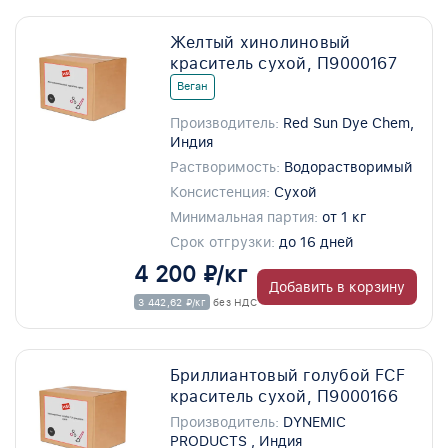
Желтый хинолиновый
краситель сухой, П9000167
Веган
Производитель:
Red Sun Dye Chem,
Индия
Растворимость:
Водорастворимый
Консистенция:
Сухой
Минимальная партия:
от 1 кг
Срок отгрузки:
до 16 дней
4 200 ₽/кг
Добавить в корзину
3 442,62 ₽/кг
без НДС
Бриллиантовый голубой FCF
краситель сухой, П9000166
Производитель:
DYNEMIC
PRODUCTS , Индия