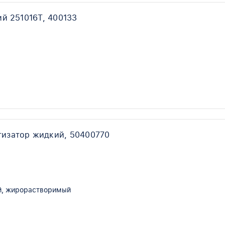
й 251016T, 400133
й
тизатор жидкий, 50400770
, жирорастворимый