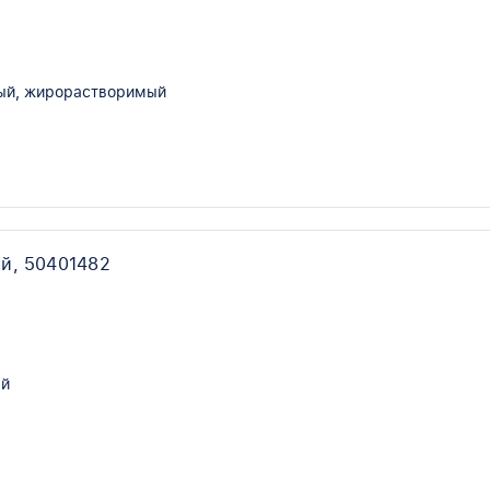
ый, жирорастворимый
й, 50401482
ый