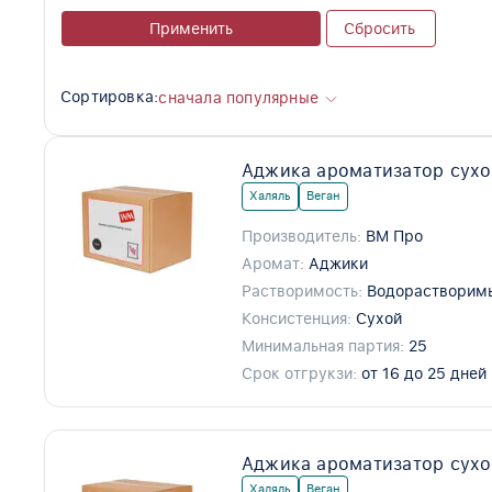
Применить
Сбросить
Сортировка:
сначала популярные
Аджика ароматизатор сухо
Халяль
Веган
Производитель:
ВМ Про
Аромат:
Аджики
Растворимость:
Водорастворим
Консистенция:
Сухой
Минимальная партия:
25
Срок отгрукзи:
от 16 до 25 дней
Аджика ароматизатор сухо
Халяль
Веган