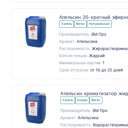
Апельсин 20-кратный эфирн
Халяль
Веган
Натуральный
Производитель:
ВМ Про
Аромат:
Апельсина
Растворимость:
Жирорастворимы
Консистенция:
Жидкий
Минимальная партия:
1
Срок отгрукзи:
от 16 до 25 дней
Апельсин ароматизатор жид
Халяль
Кошер
Веган
Производитель:
ВМ Про
Аромат:
Апельсина
Растворимость:
Водорастворимы