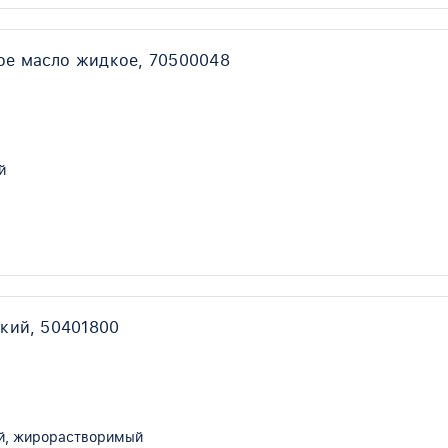
ое масло жидкое, 70500048
й
кий, 50401800
й, жирорастворимый