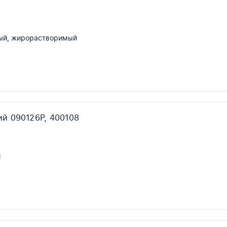
ый, жирорастворимый
й 090126P, 400108
й