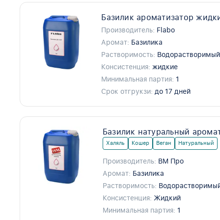
Базилик ароматизатор жидки
Производитель:
Flabo
Аромат:
Базилика
Растворимость:
Водорастворимы
Консистенция:
жидкие
Минимальная партия:
1
Срок отгрукзи:
до 17 дней
Базилик натуральный арома
Халяль
Кошер
Веган
Натуральный
Производитель:
ВМ Про
Аромат:
Базилика
Растворимость:
Водорастворимый
Консистенция:
Жидкий
Минимальная партия:
1