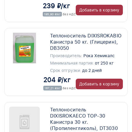
239 ₽/кг
Добавить в корзину
195,90 ₽/кг
без НДС
Теплоноситель DIXISROKABIO
Канистра 50 кг. (Глицерин),
DB3050
Производитель:
Рока Хемикалс
Минимальная партия:
от 250 кг
Срок отгрузки:
до 2 дней
204 ₽/кг
Добавить в корзину
167,21 ₽/кг
без НДС
Теплоноситель
DIXISROKAECO TOP-30
Канистра 30 кг.
(Пропиленгликоль), DT3030