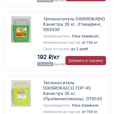
192,62 ₽/кг
без НДС
Теплоноситель DIXISROKABIO
Канистра 30 кг. (Глицерин),
DB3030
Производитель:
Рока Хемикалс
Минимальная партия:
от 150 кг
Срок отгрузки:
до 2 дней
192 ₽/кг
Добавить в корзину
157,38 ₽/кг
без НДС
Теплоноситель
DIXISROKAECO TOP-65
Канистра 30 кг.
(Пропиленглиноль), DT6530
Производитель:
Рока Хемикалс
Минимальная партия:
от 150 кг