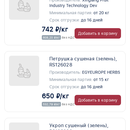
Производитель:
Xingiang Fruit
Industry Technology Dev
Минимальная партия:
от 20 кг
Срок отгрузки:
до 16 дней
742 ₽/кг
Добавить в корзину
608,20 ₽/кг
без НДС
Петрушка сушеная (зелень),
RS126028
Производитель:
EGYEUROPE HERBS
Минимальная партия:
от 15 кг
Срок отгрузки:
до 16 дней
650 ₽/кг
Добавить в корзину
532,79 ₽/кг
без НДС
Укроп сушеный (зелень),