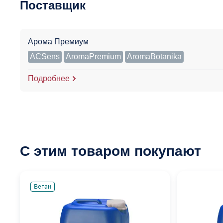
Поставщик
Арома Премиум
ACSens
AromaPremium
AromaBotanika
Подробнее
С этим товаром покупают
Веган