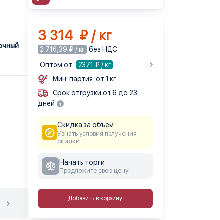
3 314 ₽ / кг
точный
2 716,39 ₽ / кг
без НДС
Оптом от
2371
₽ / кг
Мин. партия: от 1 кг
Срок отгрузки от 6 до 23
дней
Скидка за объем
Узнать условия получения
скидки
Начать торги
Предложите свою цену
Добавить в корзину