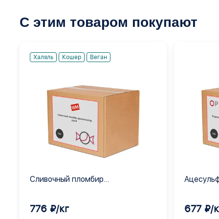
С этим товаром покупают
Халяль
Кошер
Веган
Сливочный пломбир
Ацесульф
ароматизатор сухой
776 ₽/кг
677 ₽/к