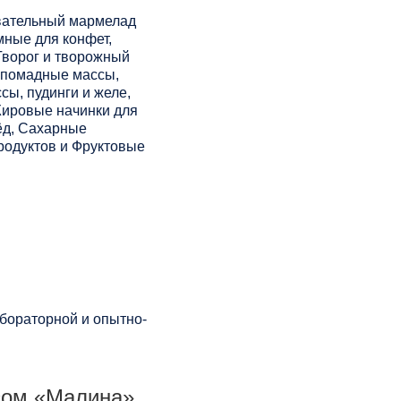
вательный мармелад
мные для конфет,
Творог и творожный
е помадные массы,
ы, пудинги и желе,
Жировые начинки для
ёд, Сахарные
родуктов и Фруктовые
бораторной и опытно-
сом «Малина».