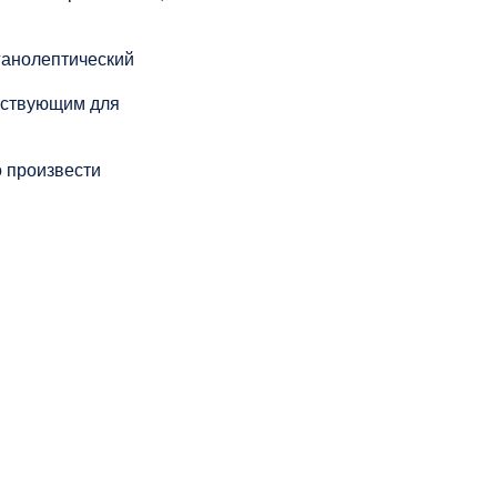
ганолептический
йствующим для
 произвести