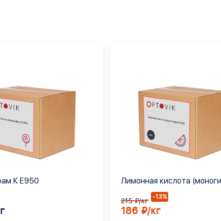
ам К Е950
Лимонная кислота (моног
Е330
-13%
215 ₽/кг
г
186 ₽/кг