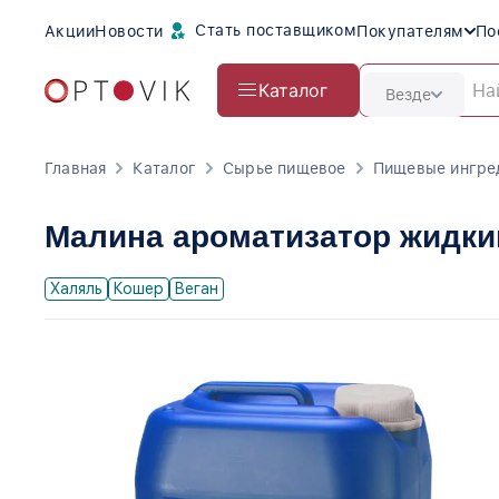
Стать поставщиком
Акции
Новости
Покупателям
По
Каталог
Везде
Главная
Каталог
Сырье пищевое
Пищевые ингре
Малина ароматизатор жидки
Халяль
Кошер
Веган