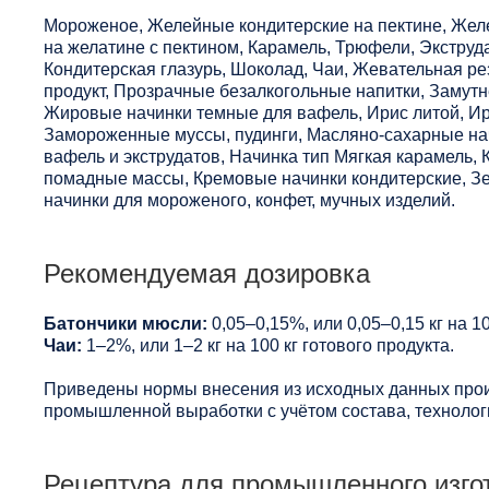
Мороженое, Желейные кондитерские на пектине, Жел
на желатине с пектином, Карамель, Трюфели, Экстру
Кондитерская глазурь, Шоколад, Чаи, Жевательная ре
продукт, Прозрачные безалкогольные напитки, Замут
Жировые начинки темные для вафель, Ирис литой, Ир
Замороженные муссы, пудинги, Масляно-сахарные на
вафель и экструдатов, Начинка тип Мягкая карамель,
помадные массы, Кремовые начинки кондитерские, Зе
начинки для мороженого, конфет, мучных изделий.
Рекомендуемая дозировка
Батончики мюсли:
0,05–0,15%, или 0,05–0,15 кг на 10
Чаи:
1–2%, или 1–2 кг на 100 кг готового продукта.
Приведены нормы внесения из исходных данных прои
промышленной выработки с учётом состава, технологи
Рецептура для промышленного изго