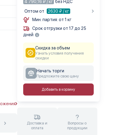
4 790,16 ₽ / кг
без НДС
Оптом от
2630
₽ / кг
Мин. партия: от 1 кг
Срок отгрузки от 17 до 25
дней
Скидка за объем
Узнать условия получения
скидки
Начать торги
Предложите свою цену
Добавить в корзину
ложения
Доставка и
Вопросы о
оплата
продукции