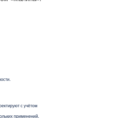
ости.
рректируют с учётом
кольких применений,