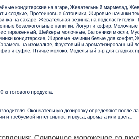
ейные кондитерские на агаре, Жевательный мармелад, Же
даты сладкие, Протеиновые батончики, Жировые начинки те
зинка на сахаре, Жевательная резинка на подсластителях, 
ненные безалкогольные напитки, Йогурт и кефир, Молочны
ис тираженный, Шейкеры молочные, Батончики мюсли, Мусс
чинки кондитерские, Жировые начинки белые для конфет, 
 Карамель на изомальте, Фруктовый и ароматизированный л
фир и суфле, Птичье молоко, Модельный р-р для сладких п
0 кг готового продукта.
зводителя. Окончательную дозировку определяют после ла
и и требуемой интенсивности вкуса, аромата или цвета.
товления: Сливочное мороженое со вку