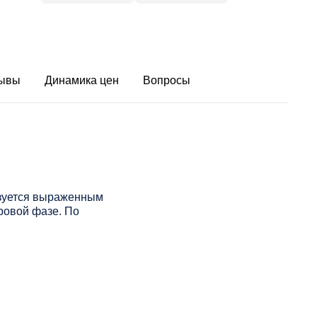
ывы
Динамика цен
Вопросы
изуется выраженным
ровой фазе. По