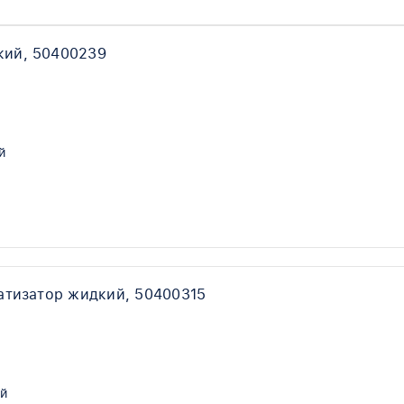
кий, 50400239
й
атизатор жидкий, 50400315
й