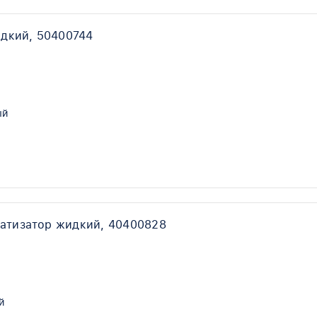
дкий, 50400744
ый
атизатор жидкий, 40400828
й