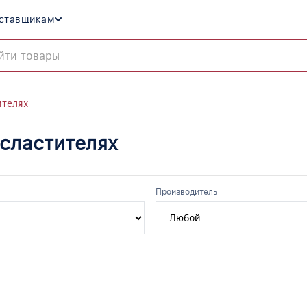
ставщикам
ителях
сластителях
Производитель