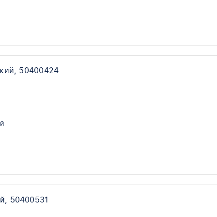
кий, 50400424
й
й, 50400531