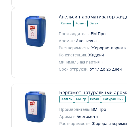
Апельсин ароматизатор жид
Халяль
Кошер
Веган
Производитель:
ВМ Про
Аромат:
Апельсина
Растворимость:
Жирорастворимы
Консистенция:
Жидкий
Минимальная партия:
1
Срок отгрукзи:
от 17 до 25 дней
Бергамот натуральный аром
Халяль
Кошер
Веган
Натуральный
Производитель:
ВМ Про
Аромат:
Бергамота
Растворимость:
Жирорастворимы