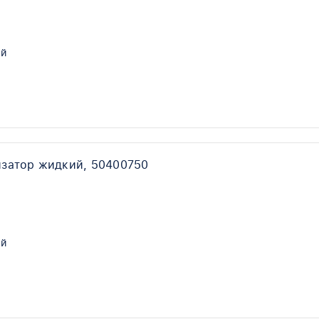
й
затор жидкий, 50400750
ый