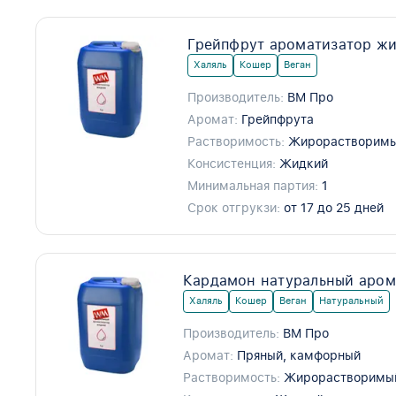
Грейпфрут ароматизатор жи
Халяль
Кошер
Веган
Производитель:
ВМ Про
Аромат:
Грейпфрута
Растворимость:
Жирорастворим
Консистенция:
Жидкий
Минимальная партия:
1
Срок отгрукзи:
от 17 до 25 дней
Кардамон натуральный аром
Халяль
Кошер
Веган
Натуральный
Производитель:
ВМ Про
Аромат:
Пряный, камфорный
Растворимость:
Жирорастворимы