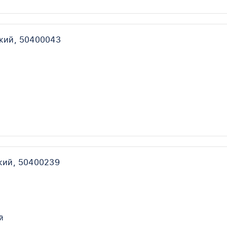
кий, 50400043
кий, 50400239
й