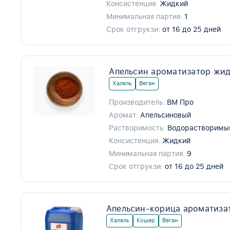
Консистенция:
Жидкий
Минимальная партия:
1
Срок отгрукзи:
от 16 до 25 дней
Апельсин ароматизатор жид
Халяль
Веган
Производитель:
ВМ Про
Аромат:
Апельсиновый
Растворимость:
Водорастворимы
Консистенция:
Жидкий
Минимальная партия:
9
Срок отгрукзи:
от 16 до 25 дней
Апельсин-корица ароматиза
Халяль
Кошер
Веган