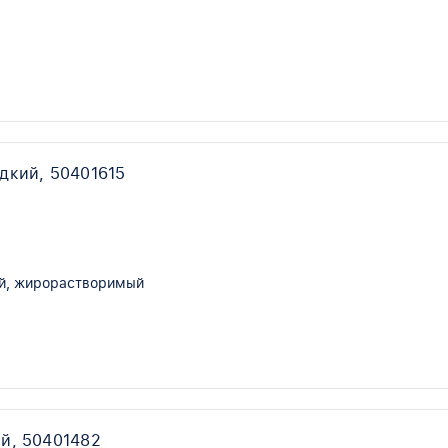
й
дкий, 50401615
й, жирорастворимый
й, 50401482