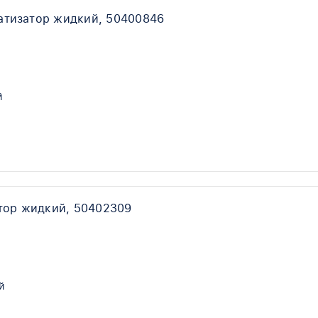
атизатор жидкий, 50400846
й
тор жидкий, 50402309
й