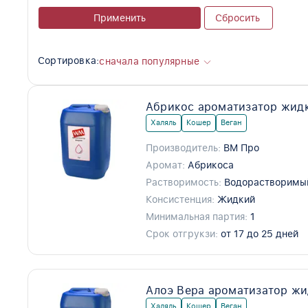
Применить
Сбросить
Сортировка:
сначала популярные
Абрикос ароматизатор жид
Халяль
Кошер
Веган
Производитель:
ВМ Про
Аромат:
Абрикоса
Растворимость:
Водорастворимы
Консистенция:
Жидкий
Минимальная партия:
1
Срок отгрукзи:
от 17 до 25 дней
Алоэ Вера ароматизатор жи
Халяль
Кошер
Веган