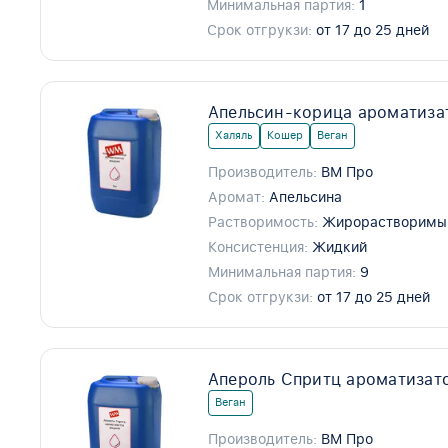
Минимальная партия:
1
Срок отгрукзи:
от 17 до 25 дней
Апельсин-корица ароматиза
Халяль
Кошер
Веган
Производитель:
ВМ Про
Аромат:
Апельсина
Растворимость:
Жирорастворимы
Консистенция:
Жидкий
Минимальная партия:
9
Срок отгрукзи:
от 17 до 25 дней
Апероль Спритц ароматизат
Веган
Производитель:
ВМ Про