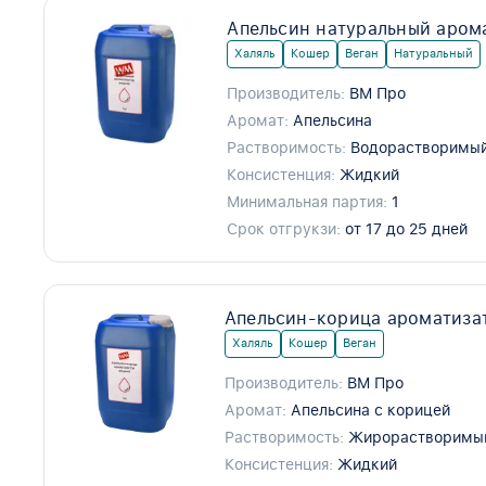
Апельсин натуральный аром
Халяль
Кошер
Веган
Натуральный
Производитель:
ВМ Про
Аромат:
Апельсина
Растворимость:
Водорастворимы
Консистенция:
Жидкий
Минимальная партия:
1
Срок отгрукзи:
от 17 до 25 дней
Апельсин-корица ароматиза
Халяль
Кошер
Веган
Производитель:
ВМ Про
Аромат:
Апельсина с корицей
Растворимость:
Жирорастворимы
Консистенция:
Жидкий