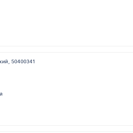
кий, 50400341
й