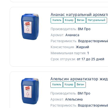
Ананас натуральный аромат
Халяль
Кошер
Веган
Натуральный
Производитель:
ВМ Про
Аромат:
Ананаса
Растворимость:
Водорастворимы
Консистенция:
Жидкий
Минимальная партия:
1
Срок отгрукзи:
от 17 до 25 дней
Апельсин ароматизатор жид
Халяль
Кошер
Веган
Производитель:
ВМ Про
Аромат:
Апельсина
Растворимость:
Водорастворимы