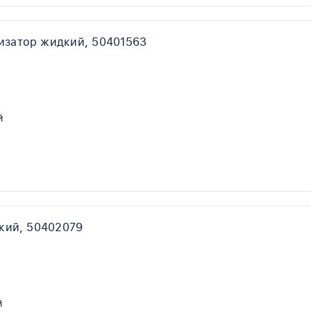
изатор жидкий, 50401563
й
кий, 50402079
й