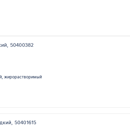
кий, 50400382
й, жирорастворимый
дкий, 50401615