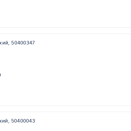
кий, 50400347
й
кий, 50400043