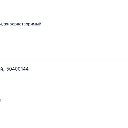
й, жирорастворимый
й, 50400144
й