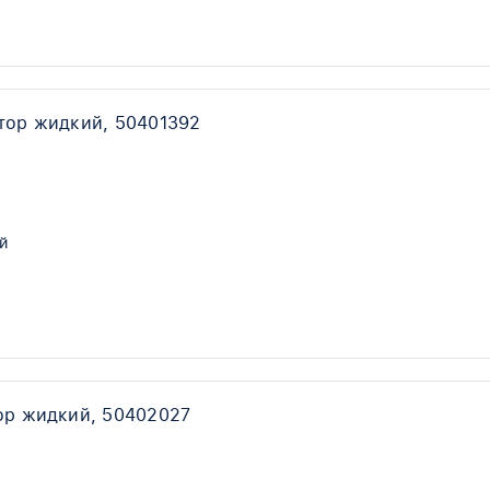
тор жидкий, 50401392
й
ор жидкий, 50402027