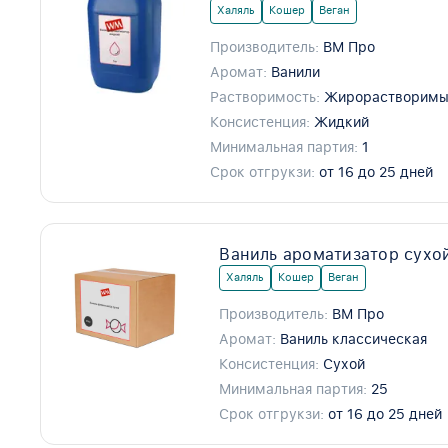
Халяль
Кошер
Веган
Производитель:
ВМ Про
Аромат:
Ванили
Растворимость:
Жирорастворимы
Консистенция:
Жидкий
Минимальная партия:
1
Срок отгрукзи:
от 16 до 25 дней
Ваниль ароматизатор сухо
Халяль
Кошер
Веган
Производитель:
ВМ Про
Аромат:
Ваниль классическая
Консистенция:
Сухой
Минимальная партия:
25
Срок отгрукзи:
от 16 до 25 дней