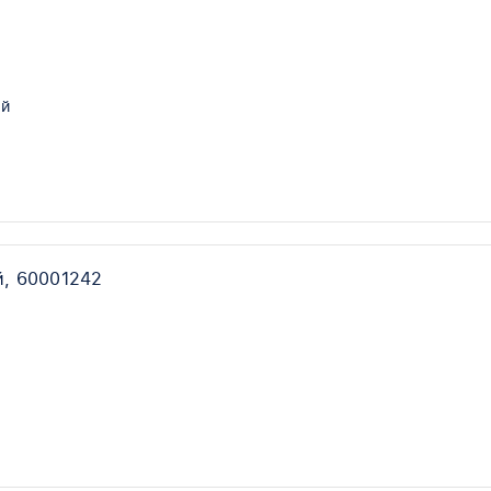
й
й, 60001242