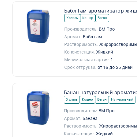
Бабл Гам ароматизатор жид
Халяль
Кошер
Веган
Производитель:
ВМ Про
Аромат:
Бабл гам
Растворимость:
Жирорастворимы
Консистенция:
Жидкий
Минимальная партия:
1
Срок отгрукзи:
от 16 до 25 дней
Банан натуральный аромати
Халяль
Кошер
Веган
Натуральный
Производитель:
ВМ Про
Аромат:
Банана
Растворимость:
Жирорастворимы
Консистенция:
Жидкий