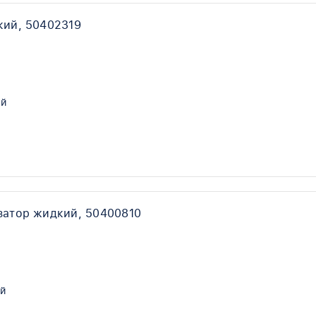
кий, 50402319
й
затор жидкий, 50400810
й