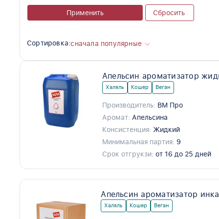
Применить
Сбросить
Сортировка:
сначала популярные
Апельсин ароматизатор жид
Халяль
Кошер
Веган
Производитель:
ВМ Про
Аромат:
Апельсина
Консистенция:
Жидкий
Минимальная партия:
9
Срок отгрукзи:
от 16 до 25 дней
Апельсин ароматизатор инк
Халяль
Кошер
Веган