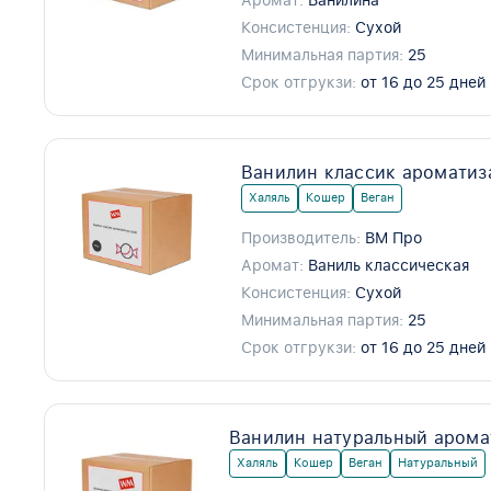
Аромат:
Ванилина
Консистенция:
Сухой
Минимальная партия:
25
Срок отгрукзи:
от 16 до 25 дней
Ванилин классик ароматиз
Халяль
Кошер
Веган
Производитель:
ВМ Про
Аромат:
Ваниль классическая
Консистенция:
Сухой
Минимальная партия:
25
Срок отгрукзи:
от 16 до 25 дней
Ванилин натуральный арома
Халяль
Кошер
Веган
Натуральный