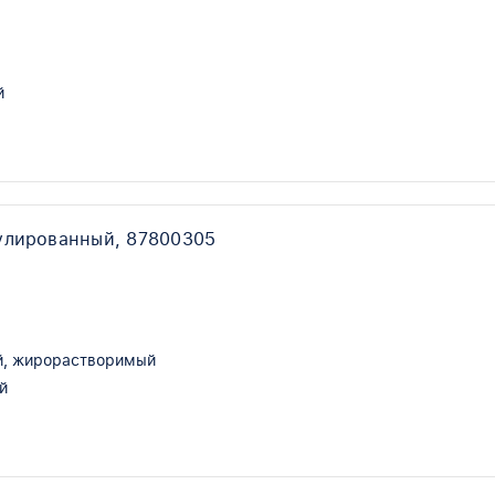
й
й
улированный, 87800305
, жирорастворимый
й