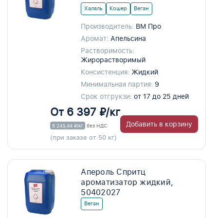
Халяль
Кошер
Веган
Производитель:
ВМ Про
Аромат:
Апельсина
Растворимость:
Жирорастворимый
Консистенция:
Жидкий
Минимальная партия:
9
Срок отгрукзи:
от 17 до 25 дней
От 6 397 ₽/кг
Добавить в корзину
5 243,44 ₽/кг
без НДС
(при заказе от 50 кг)
Апероль Спритц
ароматизатор жидкий,
50402027
Веган