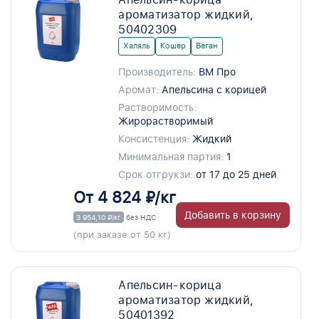
ароматизатор жидкий,
50402309
Халяль
Кошер
Веган
Производитель:
ВМ Про
Аромат:
Апельсина с корицей
Растворимость:
Жирорастворимый
Консистенция:
Жидкий
Минимальная партия:
1
Срок отгрукзи:
от 17 до 25 дней
От 4 824 ₽/кг
Добавить в корзину
3 954,10 ₽/кг
без НДС
(при заказе от 50 кг)
Апельсин-корица
ароматизатор жидкий,
50401392