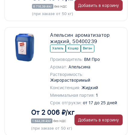
Добавить в корзину
6 716,39 ₽/кг
без НДС
(при заказе от 50 кг)
Апельсин ароматизатор
жидкий, 50400239
Халяль
Кошер
Веган
Производитель:
ВМ Про
Аромат:
Апельсина
Растворимость:
Жирорастворимый
Консистенция:
Жидкий
Минимальная партия:
1
Срок отгрукзи:
от 17 до 25 дней
От 2 006 ₽/кг
Добавить в корзину
1 644,26 ₽/кг
без НДС
(при заказе от 50 кг)