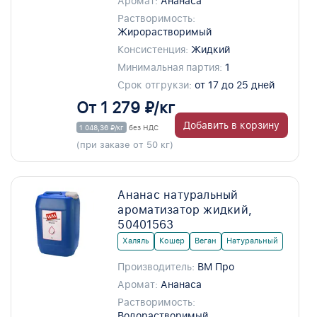
Аромат:
Ананаса
Растворимость:
Жирорастворимый
Консистенция:
Жидкий
Минимальная партия:
1
Срок отгрукзи:
от 17 до 25 дней
От 1 279 ₽/кг
Добавить в корзину
1 048,36 ₽/кг
без НДС
(при заказе от 50 кг)
Ананас натуральный
ароматизатор жидкий,
50401563
Халяль
Кошер
Веган
Натуральный
Производитель:
ВМ Про
Аромат:
Ананаса
Растворимость:
Водорастворимый