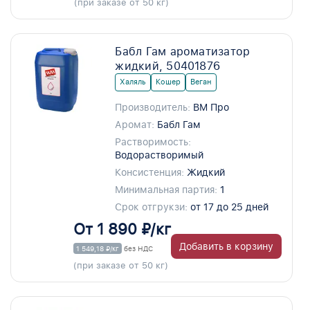
(при заказе от 50 кг)
Бабл Гам ароматизатор
жидкий, 50401876
Халяль
Кошер
Веган
Производитель:
ВМ Про
Аромат:
Бабл Гам
Растворимость:
Водорастворимый
Консистенция:
Жидкий
Минимальная партия:
1
Срок отгрукзи:
от 17 до 25 дней
От 1 890 ₽/кг
Добавить в корзину
1 549,18 ₽/кг
без НДС
(при заказе от 50 кг)