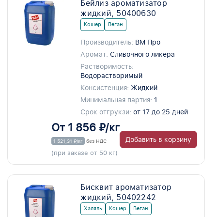
Бейлиз ароматизатор
жидкий, 50400630
Кошер
Веган
Производитель:
ВМ Про
Аромат:
Сливочного ликера
Растворимость:
Водорастворимый
Консистенция:
Жидкий
Минимальная партия:
1
Срок отгрукзи:
от 17 до 25 дней
От 1 856 ₽/кг
Добавить в корзину
1 521,31 ₽/кг
без НДС
(при заказе от 50 кг)
Бисквит ароматизатор
жидкий, 50402242
Халяль
Кошер
Веган