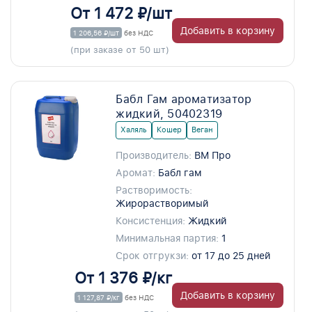
От 1 472 ₽/шт
Добавить в корзину
1 206,56 ₽/шт
без НДС
(при заказе от 50 шт)
Бабл Гам ароматизатор
жидкий, 50402319
Халяль
Кошер
Веган
Производитель:
ВМ Про
Аромат:
Бабл гам
Растворимость:
Жирорастворимый
Консистенция:
Жидкий
Минимальная партия:
1
Срок отгрукзи:
от 17 до 25 дней
От 1 376 ₽/кг
Добавить в корзину
1 127,87 ₽/кг
без НДС