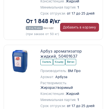
Консистенция:
Жидкий
Минимальная партия:
1
Срок отгрукзи:
от 17 до 25 дней
От 1 848 ₽/кг
Добавить в корзину
1 514,75 ₽/кг
без НДС
(при заказе от 50 кг)
Арбуз ароматизатор
жидкий, 50401637
Халяль
Кошер
Веган
Производитель:
ВМ Про
Аромат:
Арбуза
Растворимость:
Жирорастворимый
Консистенция:
Жидкий
Минимальная партия:
1
Срок отгрукзи:
от 17 до 25 дней