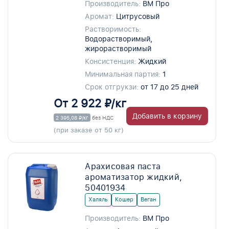
Производитель:
ВМ Про
Аромат:
Цитрусовый
Растворимость:
Водорастворимый,
жирорастворимый
Консистенция:
Жидкий
Минимальная партия:
1
Срок отгрукзи:
от 17 до 25 дней
От 2 922 ₽/кг
Добавить в корзину
2 395,08 ₽/кг
без НДС
(при заказе от 50 кг)
Арахисовая паста
ароматизатор жидкий,
50401934
Халяль
Кошер
Веган
Производитель:
ВМ Про