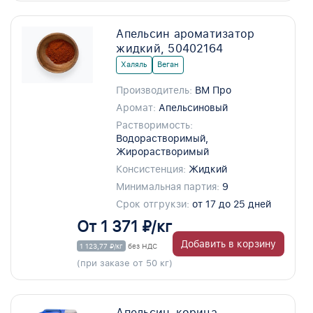
Апельсин ароматизатор
жидкий, 50402164
Халяль
Веган
Производитель:
ВМ Про
Аромат:
Апельсиновый
Растворимость:
Водорастворимый,
Жирорастворимый
Консистенция:
Жидкий
Минимальная партия:
9
Срок отгрукзи:
от 17 до 25 дней
От 1 371 ₽/кг
Добавить в корзину
1 123,77 ₽/кг
без НДС
(при заказе от 50 кг)
Апельсин-корица