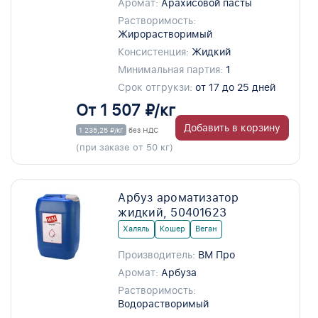
Аромат:
Арахисовой пасты
Растворимость:
Жирорастворимый
Консистенция:
Жидкий
Минимальная партия:
1
Срок отгрукзи:
от 17 до 25 дней
От 1 507 ₽/кг
Добавить в корзину
1 235,25 ₽/кг
без НДС
(при заказе от 50 кг)
Арбуз ароматизатор
жидкий, 50401623
Халяль
Кошер
Веган
Производитель:
ВМ Про
Аромат:
Арбуза
Растворимость:
Водорастворимый