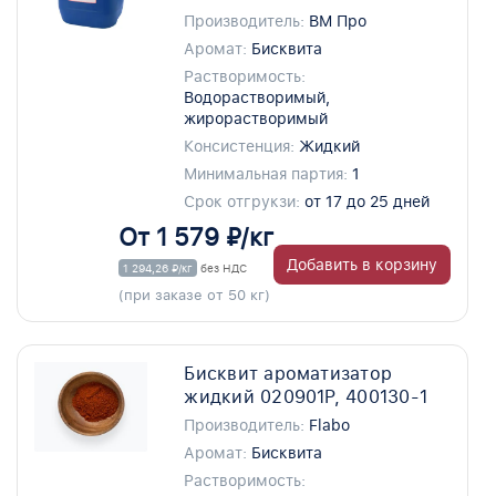
Производитель:
ВМ Про
Аромат:
Бисквита
Растворимость:
Водорастворимый,
жирорастворимый
Консистенция:
Жидкий
Минимальная партия:
1
Срок отгрукзи:
от 17 до 25 дней
От 1 579 ₽/кг
Добавить в корзину
1 294,26 ₽/кг
без НДС
(при заказе от 50 кг)
Бисквит ароматизатор
жидкий 020901P, 400130-1
Производитель:
Flabo
Аромат:
Бисквита
Растворимость: