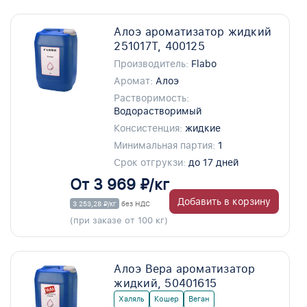
Алоэ ароматизатор жидкий
251017T, 400125
Производитель:
Flabo
Аромат:
Алоэ
Растворимость:
Водорастворимый
Консистенция:
жидкие
Минимальная партия:
1
Срок отгрукзи:
до 17 дней
От 3 969 ₽/кг
Добавить в корзину
3 253,28 ₽/кг
без НДС
(при заказе от 100 кг)
Алоэ Вера ароматизатор
жидкий, 50401615
Халяль
Кошер
Веган