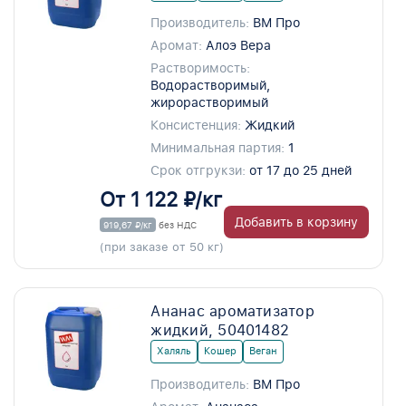
Производитель:
ВМ Про
Аромат:
Алоэ Вера
Растворимость:
Водорастворимый,
жирорастворимый
Консистенция:
Жидкий
Минимальная партия:
1
Срок отгрукзи:
от 17 до 25 дней
От 1 122 ₽/кг
Добавить в корзину
919,67 ₽/кг
без НДС
(при заказе от 50 кг)
Ананас ароматизатор
жидкий, 50401482
Халяль
Кошер
Веган
Производитель:
ВМ Про