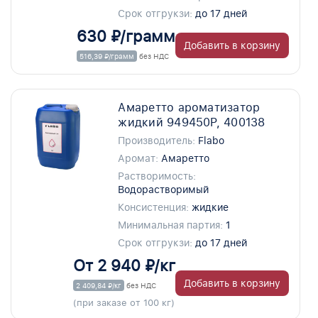
Срок отгрукзи:
до 17 дней
630 ₽/грамм
Добавить в корзину
516,39 ₽/грамм
без НДС
Амаретто ароматизатор
жидкий 949450P, 400138
Производитель:
Flabo
Аромат:
Амаретто
Растворимость:
Водорастворимый
Консистенция:
жидкие
Минимальная партия:
1
Срок отгрукзи:
до 17 дней
От 2 940 ₽/кг
Добавить в корзину
2 409,84 ₽/кг
без НДС
(при заказе от 100 кг)