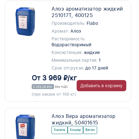
Алоэ ароматизатор жидкий
251017T, 400125
Производитель:
Flabo
Аромат:
Алоэ
Растворимость:
Водорастворимый
Консистенция:
жидкие
Минимальная партия:
1
Срок отгрукзи:
до 17 дней
От 3 969 ₽/кг
Добавить в корзину
3 253,28 ₽/кг
без НДС
(при заказе от 100 кг)
Алоэ Вера ароматизатор
жидкий, 50401615
Халяль
Кошер
Веган