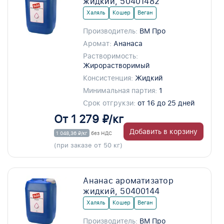
жидкий, 50401482
Халяль
Кошер
Веган
Производитель:
ВМ Про
Аромат:
Ананаса
Растворимость:
Жирорастворимый
Консистенция:
Жидкий
Минимальная партия:
1
Срок отгрукзи:
от 16 до 25 дней
От 1 279 ₽/кг
Добавить в корзину
1 048,36 ₽/кг
без НДС
(при заказе от 50 кг)
Ананас ароматизатор
жидкий, 50400144
Халяль
Кошер
Веган
Производитель:
ВМ Про