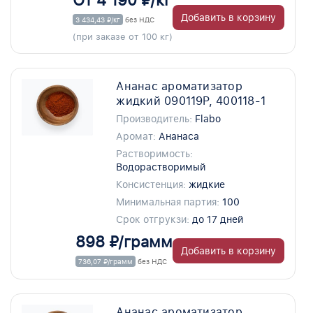
От 4 190 ₽/кг
Добавить в корзину
3 434,43 ₽/кг
без НДС
(при заказе от 100 кг)
Ананас ароматизатор
жидкий 090119P, 400118-1
Производитель:
Flabo
Аромат:
Ананаса
Растворимость:
Водорастворимый
Консистенция:
жидкие
Минимальная партия:
100
Срок отгрукзи:
до 17 дней
898 ₽/грамм
Добавить в корзину
736,07 ₽/грамм
без НДС
Ананас ароматизатор