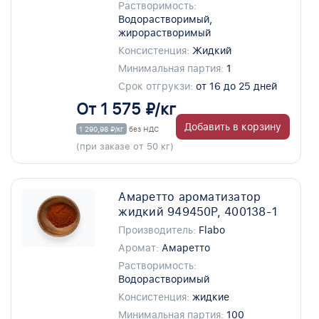
Растворимость:
Водорастворимый,
жирорастворимый
Консистенция:
Жидкий
Минимальная партия:
1
Срок отгрукзи:
от 16 до 25 дней
От 1 575 ₽/кг
Добавить в корзину
1 290,98 ₽/кг
без НДС
(при заказе от 50 кг)
Амаретто ароматизатор
жидкий 949450P, 400138-1
Производитель:
Flabo
Аромат:
Амаретто
Растворимость:
Водорастворимый
Консистенция:
жидкие
Минимальная партия:
100