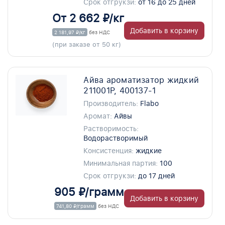
Срок отгрукзи:
от 16 до 25 дней
От 2 662 ₽/кг
Добавить в корзину
2 181,97 ₽/кг
без НДС
(при заказе от 50 кг)
Айва ароматизатор жидкий
211001P, 400137-1
Производитель:
Flabo
Аромат:
Айвы
Растворимость:
Водорастворимый
Консистенция:
жидкие
Минимальная партия:
100
Срок отгрукзи:
до 17 дней
905 ₽/грамм
Добавить в корзину
741,80 ₽/грамм
без НДС