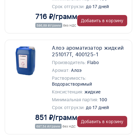
Срок отгрукзи:
до 17 дней
716 ₽/грамм
Добавить в корзину
586,89 ₽/грамм
без НДС
Алоэ ароматизатор жидкий
251017T, 400125-1
Производитель:
Flabo
Аромат:
Алоэ
Растворимость:
Водорастворимый
Консистенция:
жидкие
Минимальная партия:
100
Срок отгрукзи:
до 17 дней
851 ₽/грамм
Добавить в корзину
697,54 ₽/грамм
без НДС