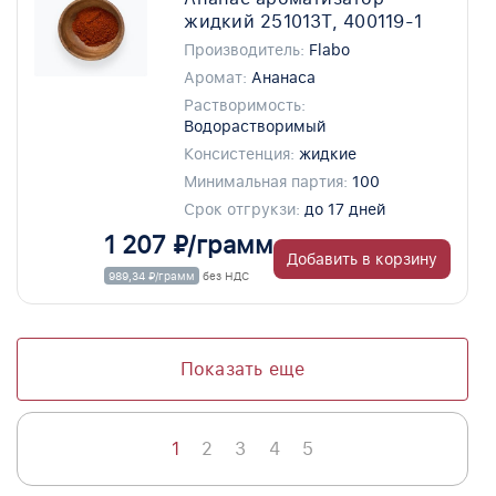
жидкий 251013T, 400119-1
Производитель:
Flabo
Аромат:
Ананаса
Растворимость:
Водорастворимый
Консистенция:
жидкие
Минимальная партия:
100
Срок отгрукзи:
до 17 дней
1 207 ₽/грамм
Добавить в корзину
989,34 ₽/грамм
без НДС
Показать еще
1
2
3
4
5