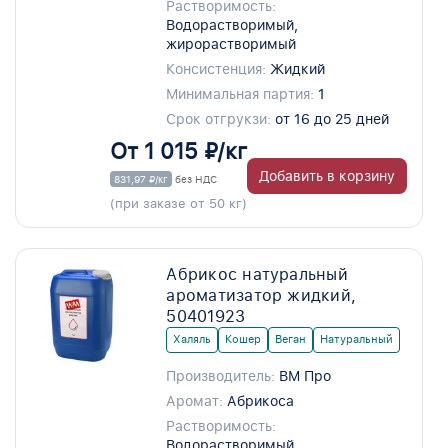
Растворимость:
Водорастворимый,
жирорастворимый
Консистенция:
Жидкий
Минимальная партия:
1
Срок отгрукзи:
от 16 до 25 дней
От 1 015 ₽/кг
Добавить в корзину
831,97 ₽/кг
без НДС
(при заказе от 50 кг)
Абрикос натуральный
ароматизатор жидкий,
50401923
Халяль
Кошер
Веган
Натуральный
Производитель:
ВМ Про
Аромат:
Абрикоса
Растворимость:
Водорастворимый