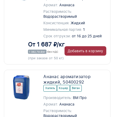
Аромат:
Ананаса
Растворимость:
Водорастворимый
Консистенция:
Жидкий
Минимальная партия:
1
Срок отгрукзи:
от 16 до 25 дней
От 1 687 ₽/кг
Добавить в корзину
1 382,79 ₽/кг
без НДС
(при заказе от 50 кг)
Ананас ароматизатор
жидкий, 50400292
Халяль
Кошер
Веган
Производитель:
ВМ Про
Аромат:
Ананаса
Растворимость:
Водорастворимый