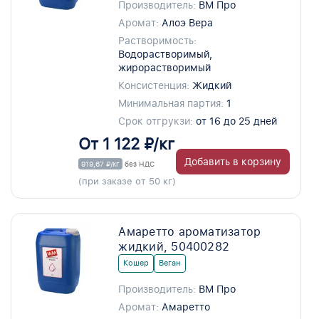
Производитель:
ВМ Про
Аромат:
Алоэ Вера
Растворимость:
Водорастворимый,
жирорастворимый
Консистенция:
Жидкий
Минимальная партия:
1
Срок отгрукзи:
от 16 до 25 дней
От 1 122 ₽/кг
Добавить в корзину
919,67 ₽/кг
без НДС
(при заказе от 50 кг)
Амаретто ароматизатор
жидкий, 50400282
Кошер
Веган
Производитель:
ВМ Про
Аромат:
Амаретто