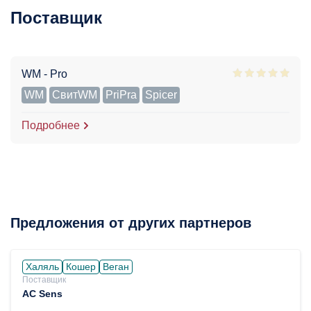
Поставщик
WM - Pro
WM
СвитWM
PriPra
Spicer
Подробнее
Предложения от других партнеров
Халяль
Кошер
Веган
Поставщик
AC Sens