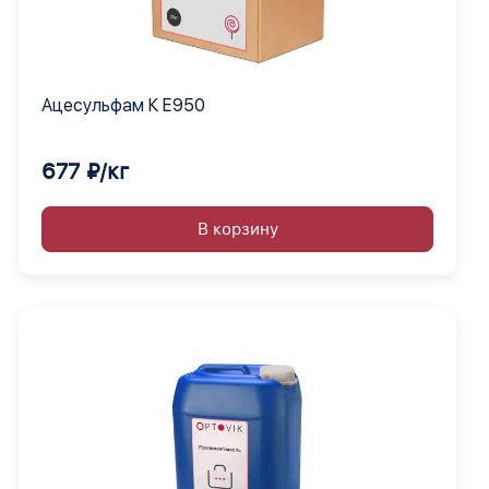
Ацесульфам К Е950
677 ₽/кг
В корзину