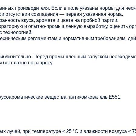
данных производителя. Если в поле указаны нормы для нес
ри отсутствии совпадения — первая указанная норма.
анность вкуса, аромата и цвета на пробной партии.
раторную и опытно-промышленную выработку, оценить ор
с технологией.
 техническим регламентам и нормативным требованиям, де
риблизительно. Перед промышленным запуском необходимо
 бесплатно по запросу.
кусоароматические вещества, антикомкователь Е551.
х лучей, при температуре < 25 °C и влажности воздуха < 7