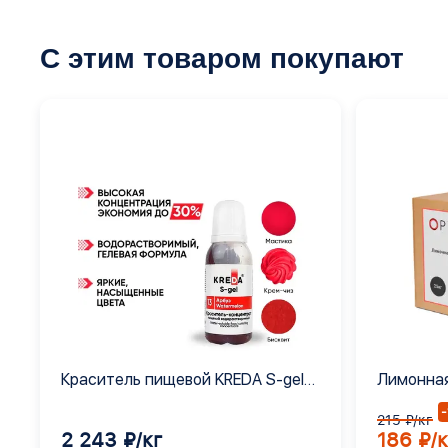
С этим товаром покупают
Краситель пищевой KREDA S-gel
Лимонная
арбуз 13 гелевый концентрат, 1 кг
Е330
215 ₽/кг
2 243 ₽/кг
186 ₽/к