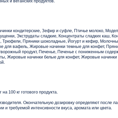
ных и веганских продуктов.
нки кондитерские, Зефир и суфле, Птичье молоко, Модел
гущенки, Экструдаты сладкие, Концентраты сладких каш, Ко
, Трюфели, Пряники шоколадные, Йогурт и кефир, Молочн
е для вафель, Жировые начинки темные для конфет, Пряни
 творожный продукт, Печенье, Печенье с пониженным содер
еты, Жировые начинки белые для конфет, Жировые начинки
ой.
г на 100 кг готового продукта.
зводителя. Окончательную дозировку определяют после ла
и и требуемой интенсивности вкуса, аромата или цвета.