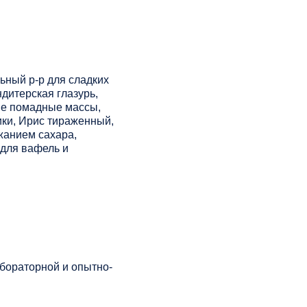
ьный р-р для сладких
ндитерская глазурь,
ые помадные массы,
ки, Ирис тираженный,
жанием сахара,
 для вафель и
бораторной и опытно-