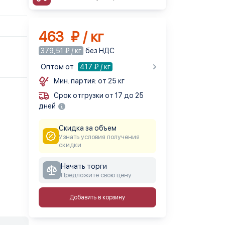
463 ₽ / кг
379,51 ₽ / кг
без НДС
Оптом от
417
₽ / кг
Мин. партия: от 25 кг
Срок отгрузки от 17 до 25
дней
Скидка за объем
Узнать условия получения
скидки
Начать торги
Предложите свою цену
Добавить в корзину