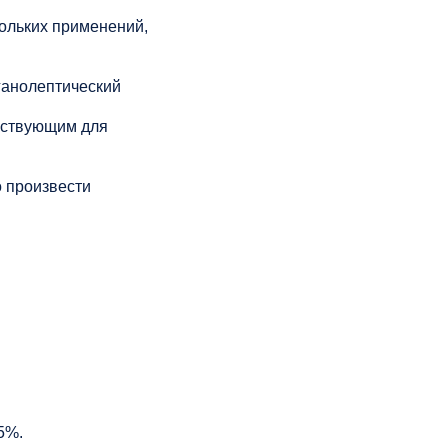
кольких применений,
ганолептический
йствующим для
 произвести
5%.