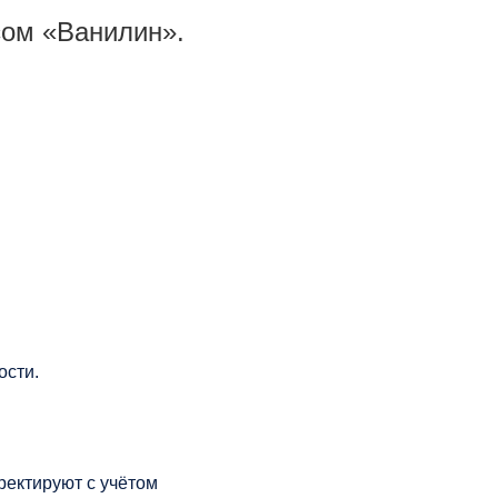
сом «Ванилин».
ости.
рректируют с учётом