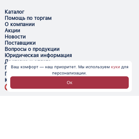
Каталог
Помощь по торгам
О компании
Акции
Новости
Поставщики
Вопросы о продукции
Юридическая информация
Доставка и оплата
Ваш комфорт — наш приоритет. Мы используем
куки
для
Поставщикам
персонализации.
Помощь
Контакты
Ок
Optovik.com - электронная площадка для
автоматизации закупок и поиска поставщиков.
Низкие цены, надёжные контрагенты и удобство
работы.
© Optovik
2026