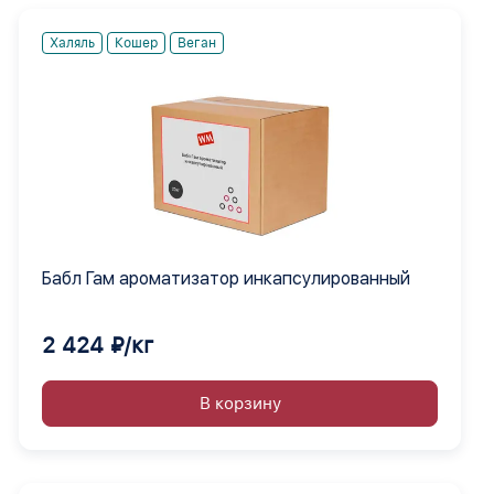
Халяль
Кошер
Веган
Бабл Гам ароматизатор инкапсулированный
2 424 ₽/кг
В корзину