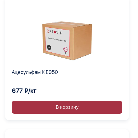
Ацесульфам К Е950
677 ₽/кг
В корзину