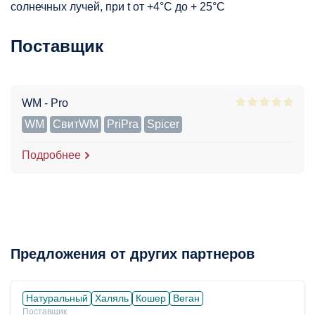
солнечных лучей, при t от +4°C до + 25°С
Поставщик
WM - Pro
WM
СвитWM
PriPra
Spicer
Подробнее
Предложения от других партнеров
Натуральный
Халяль
Кошер
Веган
Поставщик