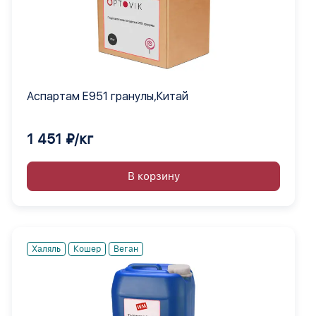
Аспартам Е951 гранулы,Китай
1 451 ₽/кг
В корзину
Халяль
Кошер
Веган