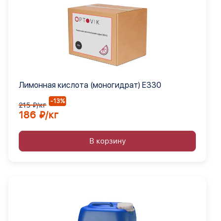
Лимонная кислота (моногидрат) Е330
-13%
215 ₽/кг
186 ₽/кг
В корзину