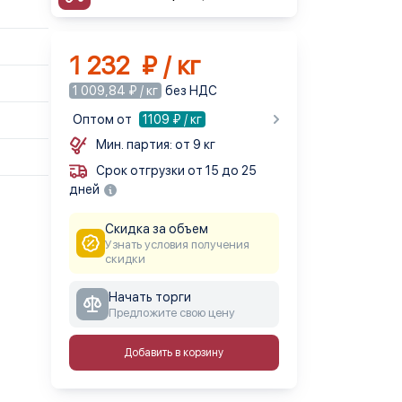
1 232 ₽ / кг
1 009,84 ₽ / кг
без НДС
Оптом от
1109
₽ / кг
Мин. партия: от 9 кг
Срок отгрузки от 15 до 25
дней
Скидка за объем
Узнать условия получения
скидки
Начать торги
Предложите свою цену
Добавить в корзину