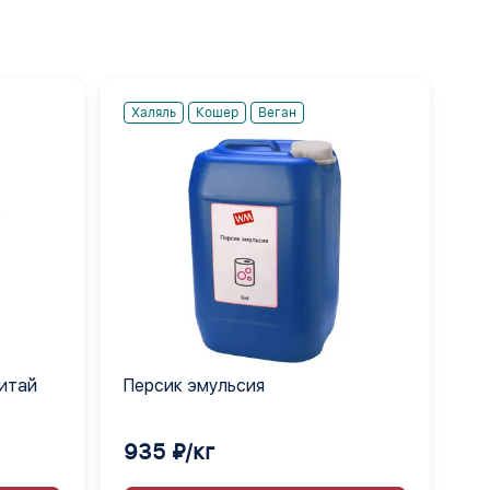
Халяль
Кошер
Веган
Китай
Персик эмульсия
935 ₽/кг