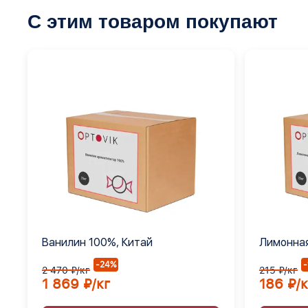
С этим товаром покупают
Ванилин 100%, Китай
Лимонная
Е330
-24%
2 470 ₽/кг
215 ₽/кг
1 869 ₽/кг
186 ₽/к