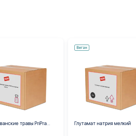
Веган
ванские травы PriPra
Глутамат натрия мелкий
смесь