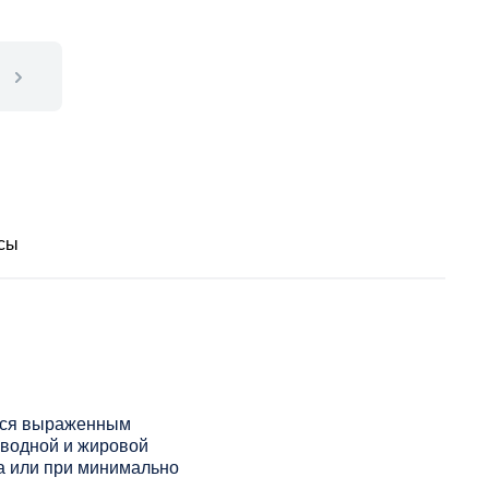
сы
ется выраженным
 водной и жировой
а или при минимально