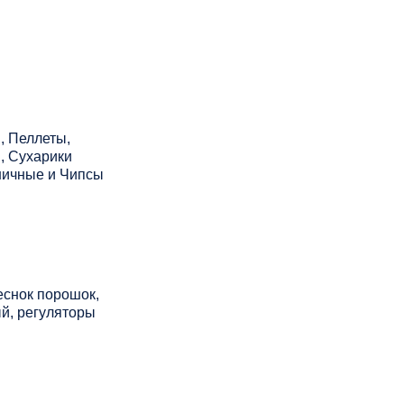
, Пеллеты,
, Сухарики
ничные и Чипсы
чеснок порошок,
й, регуляторы