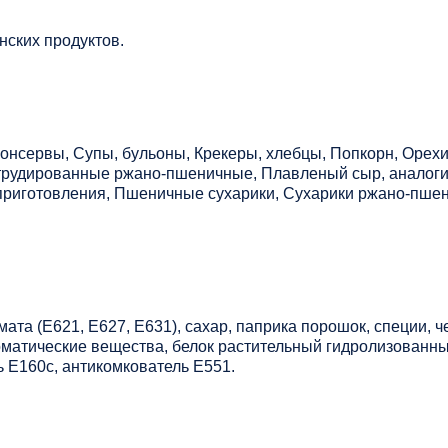
нских продуктов.
онсервы, Супы, бульоны, Крекеры, хлебцы, Попкорн, Орехи
струдированные ржано-пшеничные, Плавленый сыр, аналоги
приготовления, Пшеничные сухарики, Сухарики ржано-пше
мата (Е621, Е627, Е631), сахар, паприка порошок, специи, 
матические вещества, белок растительный гидролизованны
ь Е160с, антикомкователь Е551.