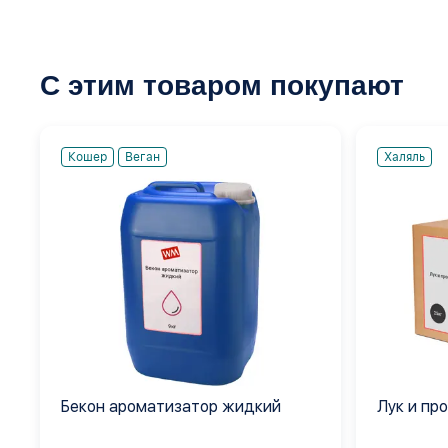
С этим товаром покупают
Кошер
Веган
Халяль
Бекон ароматизатор жидкий
Лук и про
сыпучая 