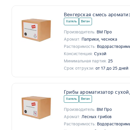
Венгерская смесь ароматиз
Халяль
Веган
Производитель:
ВМ Про
Аромат:
Паприки, чеснока
Растворимость:
Водорастворим
Консистенция:
Сухой
Минимальная партия:
25
Срок отгрукзи:
от 17 до 25 дней
Грибы ароматизатор сухой
Халяль
Веган
Производитель:
ВМ Про
Аромат:
Лесных грибов
Растворимость:
Водорастворим