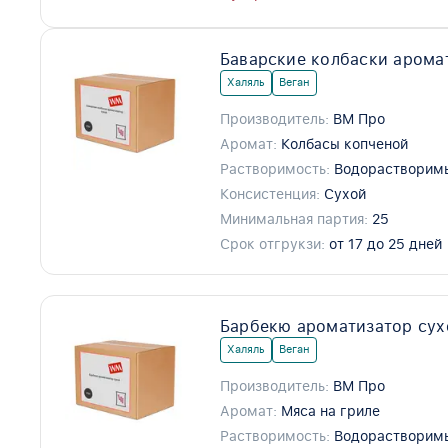
Баварские колбаски аромат
Халяль
Веган
Производитель:
ВМ Про
Аромат:
Колбасы копченой
Растворимость:
Водорастворим
Консистенция:
Сухой
Минимальная партия:
25
Срок отгрукзи:
от 17 до 25 дней
Барбекю ароматизатор сух
Халяль
Веган
Производитель:
ВМ Про
Аромат:
Мяса на гриле
Растворимость:
Водорастворим