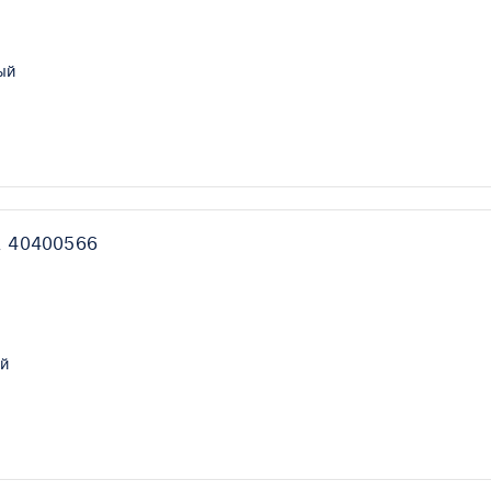
ый
, 40400566
й