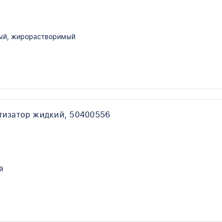
ый, жирорастворимый
тизатор жидкий, 50400556
й