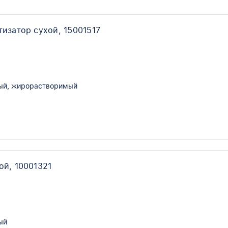
изатор сухой, 15001517
ый, жирорастворимый
ой, 10001321
ый