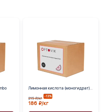
anbo
Лимонная кислота (моногидрат)
Е330
-13%
215 ₽/кг
186 ₽/кг