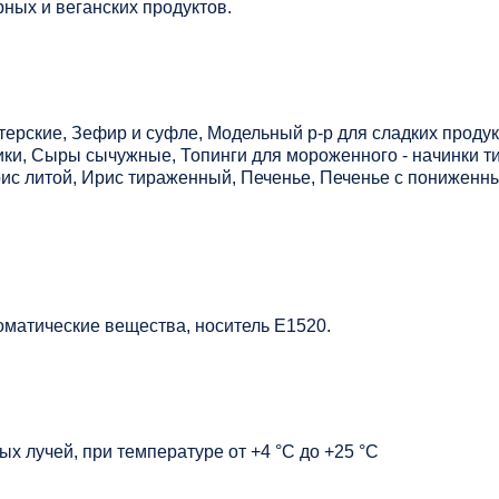
ных и веганских продуктов.
рские, Зефир и суфле, Модельный р-р для сладких продук
ики, Сыры сычужные, Топинги для мороженного - начинки т
рис литой, Ирис тираженный, Печенье, Печенье с понижен
матические вещества, носитель Е1520.
х лучей, при температуре от +4 °C до +25 °C