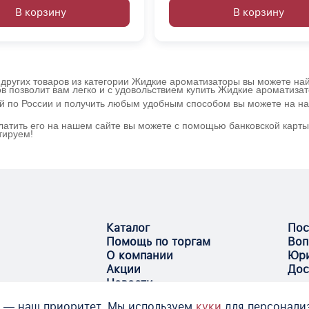
В корзину
В корзину
других товаров из категории Жидкие ароматизаторы вы можете найт
в позволит вам легко и с удовольствием купить Жидкие ароматиза
ой по России и получить любым удобным способом вы можете на н
атить его на нашем сайте вы можете с помощью банковской карты 
тируем!
Каталог
Пос
Помощь по торгам
Воп
О компании
Юри
Акции
Дос
Новости
 — наш приоритет. Мы используем
куки
для персонали