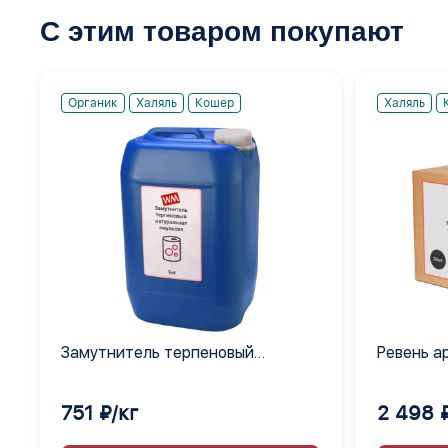
С этим товаром покупают
Органик
Халяль
Кошер
Халяль
Замутнитель терпеновый
Ревень а
натуральная эмульсия
инкапсу
751 ₽/кг
2 498 