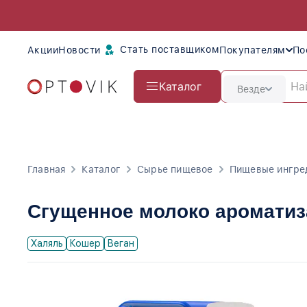
Стать поставщиком
Акции
Новости
Покупателям
По
Каталог
Везде
Главная
Каталог
Сырье пищевое
Пищевые ингре
Сгущенное молоко ароматиз
Халяль
Кошер
Веган