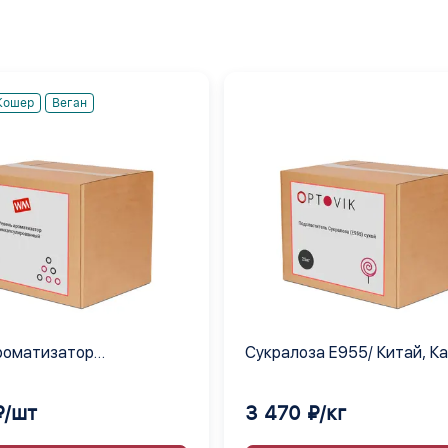
Кошер
Веган
роматизатор
Сукралоза Е955/ Китай, К
лированный
₽/шт
3 470 ₽/кг