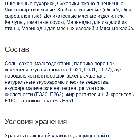
Пшеничные сухарики, Сухарики ржано-пшеничные,
Чипсы картофельные, Колбасы копченые (п/к, в/к, с/к и
сыровяленные), Деликатесные мясные изделия с/к,
Кетчупы, томатные соусы, Маринады для изделий из
птицы, Маринады для мясных изделий и Мясные хлеба.
Состав
Соль, сахар, мальтодекстрин, паприка порошок,
усилители вкуса и аромата (Е621, Е631, Е627), лук
порошок, чеснок порошок, зелень сушеная,
натуральные вкусоароматические вещества,
вкусоароматические вещества, регуляторы
кислотности (Е330, Е262), жир растительный, краситель
Е160с, антикомкователь Е551
Условия хранения
Хранить в закрытой упаковке, защищенной от