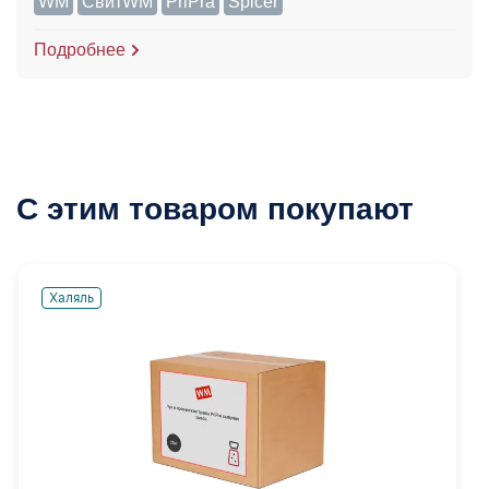
WM
СвитWM
PriPra
Spicer
Подробнее
С этим товаром покупают
Халяль