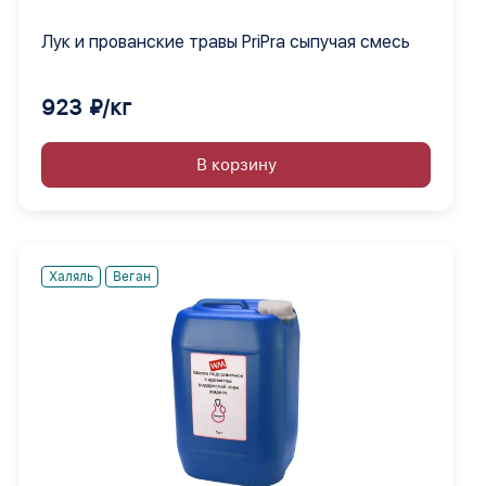
Лук и прованские травы PriPra сыпучая смесь
923 ₽/кг
В корзину
Халяль
Веган