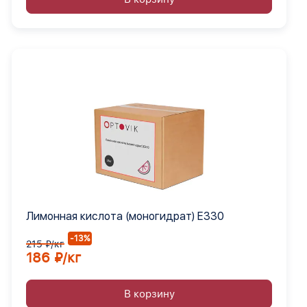
Лимонная кислота (моногидрат) Е330
-13%
215 ₽/кг
186 ₽/кг
В корзину