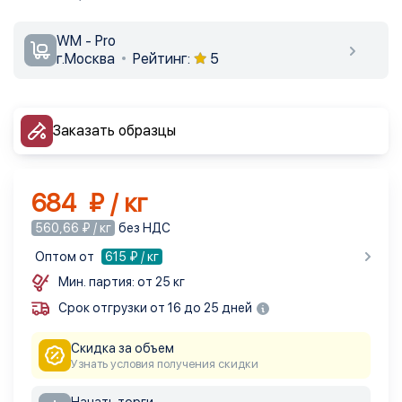
WM - Pro
г.Москва
Рейтинг:
5
Заказать образцы
684 ₽ / кг
560,66 ₽ / кг
без НДС
Оптом от
615
₽ / кг
Мин. партия: от 25 кг
Срок отгрузки от 16 до 25 дней
Скидка за объем
Узнать условия получения скидки
Начать торги