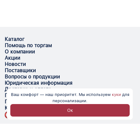
Каталог
Помощь по торгам
О компании
Акции
Новости
Поставщики
Вопросы о продукции
Юридическая информация
Доставка и оплата
Ваш комфорт — наш приоритет. Мы используем
куки
для
Поставщикам
персонализации.
Помощь
Контакты
Ок
Optovik.com - электронная площадка для
автоматизации закупок и поиска поставщиков.
Низкие цены, надёжные контрагенты и удобство