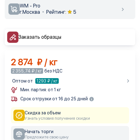
WM - Pro
г.Москва
Рейтинг:
5
Заказать образцы
2 874 ₽ / кг
2 355,74 ₽ / кг
без НДС
Оптом от
1293
₽ / кг
Мин. партия: от 1 кг
Срок отгрузки от 16 до 25 дней
Скидка за объем
Узнать условия получения скидки
Начать торги
Предложите свою цену