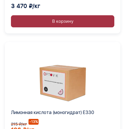
3 470 ₽/кг
В корзину
Лимонная кислота (моногидрат) Е330
-13%
215 ₽/кг