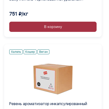
эмульсия
751 ₽/кг
В корзину
Халяль
Кошер
Веган
Ревень ароматизатор инкапсулированный