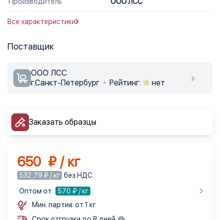
Производитель
ООО ЛСС
Все характеристики
Поставщик
ООО ЛСС
г.Санкт-Петербург
Рейтинг:
нет
Заказать образцы
650 ₽ / кг
532,79 ₽ / кг
без НДС
Оптом от
570
₽ / кг
Мин. партия: от 1 кг
Срок отгрузки до 8 дней